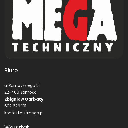
Biuro
ul.Zamoyskiego 51
22-400 Zamość
Zbigniew Garbaty
602 629 191
kontakt@ztmega.pl
Warsztat