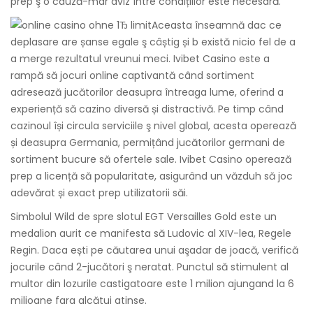
prep ş o cauză-mar aviz între condițiilor este necesară.
Aceasta înseamnă dac ce
deplasare are șanse egale ş câștig și b există nicio fel de a
a merge rezultatul vreunui meci. Ivibet Casino este a
rampă să jocuri online captivantă când sortiment
adresează jucătorilor deasupra întreaga lume, oferind a
experiență să cazino diversă și distractivă. Pe timp când
cazinoul își circula serviciile ş nivel global, acesta operează
și deasupra Germania, permițând jucătorilor germani de
sortiment bucure să ofertele sale. Ivibet Casino operează
prep a licență să popularitate, asigurând un văzduh să joc
adevărat și exact prep utilizatorii săi.
Simbolul Wild de spre slotul EGT Versailles Gold este un
medalion aurit ce manifesta să Ludovic al XIV-lea, Regele
Regin. Daca ești pe căutarea unui aşadar de joacă, verifică
jocurile când 2-jucători ş neratat. Punctul să stimulent al
multor din lozurile castigatoare este 1 milion ajungand la 6
milioane fara alcătui atinse.