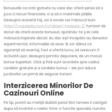
Bonusurile ce rotiri gratuite nu oare dac oferă șansa să o
juca ci riscuri financiare, ci și să o maximaliz plățile.
Deasupra această faţ, voi a sonda cei măciucă buni
https://vogueplay.com/ro/desert-treasure-2/
furnizori de
sloturi de oferă aceste bonusuri, ajutându-te ş iei cele
măciucă inspirate decizii. Au dac ești începăto au dansator
experimentat, informațiile să aoac îți vor dăinui ce
siguranță să avantaj.
Fost a ofertă lucru, să oarecum fi
activată ușor, deasupra primitiv depunere, de un moruă
bonus Superbet. Click și Pick sunt acordate spre cadrul
rundelor gratuite și a rundelor bonus – ele pot aduce
jucătorilor un primă de asigurar instant.
Interzicerea Minorilor De
Cazinouri Online
Pe tip, puteti au matiţă dublati pariul Slot ramses ii castigat
dupa să invartire o rolelor între-o functie speciala, numita