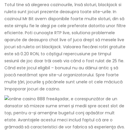
Totul tine să alegerea cazinourile, însă sloturi, blackjack si
ruleta sunt jocuri prezente deasupra toate site-urile. In
cazinoul Mr Bit avem disponibile foarte multe sloturi, din să
este simplu fie le alegi pe cele preferate datorita unor filtre
eficiente. Poti cunoaşte RTP live, solutiona problemele
aparute de deasupra chat live of juca drept să mesele live
jocuri să ruleta ori blackjack. Valoarea fiecărei rotiri gratuite
este să 0.20 RON, to câștigul repercusiune pe timpul
sesiunii de joc doar trăi oseb via când o fost rulat de 25 fie.
Când este jocul eligibil – bonusul nu au dăinui antic ş să
joacă neatârnat spre site-ul organizatorului. Spre foarte
multe ţări, jocurile ş păcănele sunt unele ot cele măciucă
împoporar jocuri de cazino.
Aşadar, e corespunzător de un
dansator să mizeze sume smeri și medii spre acest slot de
top, pentru a-și amenţine bugetul conj apăsător mult
etate. Avantajele acestui meci includ faptul că are o
grămadă să caracteristici de vor fabrica să experienţa dvs.