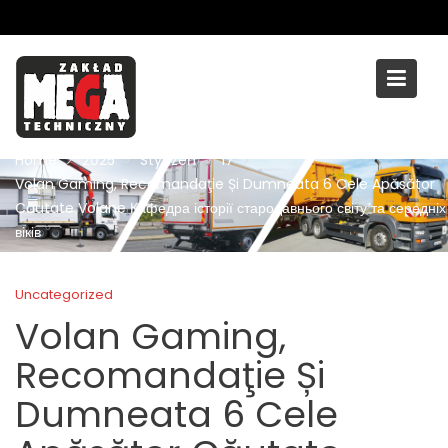
Skip
to
content
Blog
Home
2025
Styczeń
17
Volan Gaming, Recomandaţie Și Dumneata 6 Cele Apăsător
Căutate Volane Кафедра історії стародавнього світу та середніх
віків
Uncategorized
Volan Gaming,
Recomandaţie Și
Dumneata 6 Cele