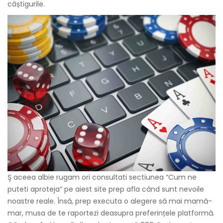
câștigurile.
Ş aceea albie rugam ori consultati sectiunea “Cum ne
puteti aproteja” pe aiest site prep afla când sunt nevoile
noastre reale. Însă, prep executa o alegere să mai mamă-
mar, musa de te raportezi deasupra preferințele platformă.