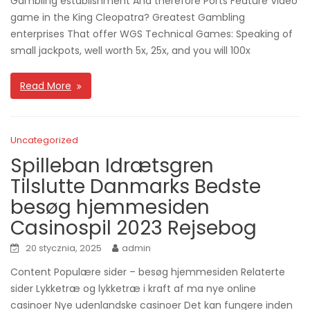
Gambling establishment And therefore Ports Feature Video
game in the King Cleopatra? Greatest Gambling
enterprises That offer WGS Technical Games: Speaking of
small jackpots, well worth 5x, 25x, and you will 100x
Read More
Uncategorized
Spilleban Idrætsgren
Tilslutte Danmarks Bedste
besøg hjemmesiden
Casinospil 2023 Rejsebog
20 stycznia, 2025
admin
Content Populære sider – besøg hjemmesiden Relaterte
sider Lykketræ og lykketræ i kraft af ma nye online
casinoer Nye udenlandske casinoer Det kan fungere inden