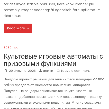
for at tilbyde stærke bonusser, flere konkurrencer plu
temmelig meget vederlagsfri egenskab fortil spillerne. Pr.
sidste bus
Read More
9090_wa
Культовые игровые автоматы с
призовыми функциями
20 stycznia, 2025
admin
Leave a comment
Вендоры игровых решений для гейминговой площадки casino
online предлагают множество новых гейм-аппаратов.
Популярные вендоры основываются на уже известные
названия добавляя новые части или совершенствуя графику
современными визуальными решениями. Многие создатели
воплощают уникальные разработки с малоизвестными