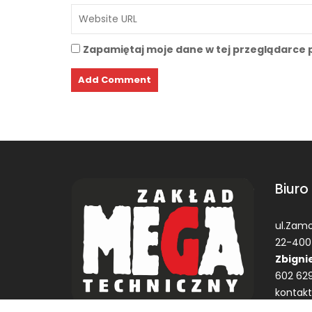
Zapamiętaj moje dane w tej przeglądarce 
Biuro
ul.Zamo
22-400
Zbigni
602 629
kontak