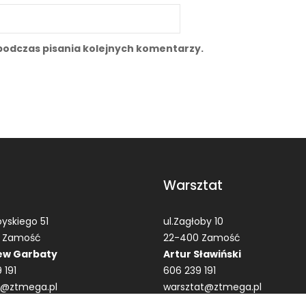
podczas pisania kolejnych komentarzy.
Warsztat
yskiego 51
ul.Zagłoby 10
 Zamość
22-400 Zamość
ew Garbaty
Artur Sławiński
 191
606 239 191
t@ztmega.pl
warsztat@ztmega.pl