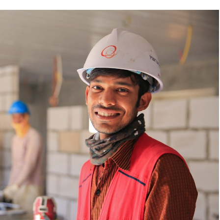
samochodowe.
Wózki widłowe
Podesty i windy
Pozostałe