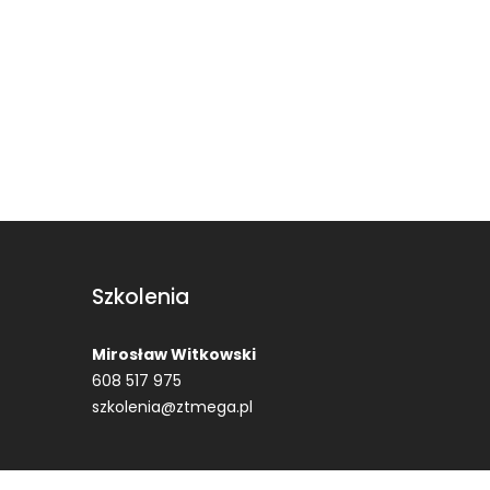
Szkolenia
Mirosław Witkowski
608 517 975
szkolenia@ztmega.pl