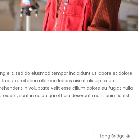
Suwnice, wciągarki, dźwigniki
samojezdne, dźwigi budowlane,
hakowce.
Spawanie
Aluminium, metali kolorowych, ra
samochodowych.
ng elit, sed do eiusmod tempor incididunt ut labore et dolore
ud exercitation ullamco laboris nisi ut aliquip ex ea
henderit in voluptate velit esse cillum dolore eu fugiat nulla
Hydraulika
oident, sunt in culpa qui officia deserunt mollit anim id est
Zakuwanie, diagnostyka, naprawa
uszczelnienianie, regulacja.
Long Bridge