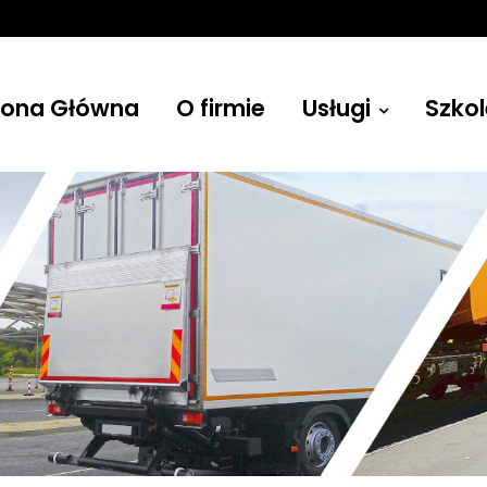
rona Główna
O firmie
Usługi
Szkol
Żurawie
Budowlane, leśne, przenośne i