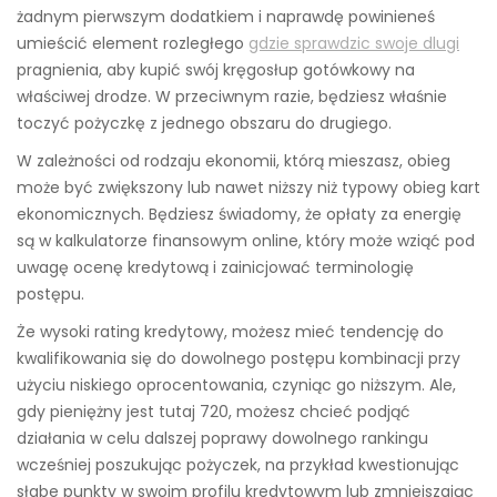
żadnym pierwszym dodatkiem i naprawdę powinieneś
umieścić element rozległego
gdzie sprawdzic swoje dlugi
pragnienia, aby kupić swój kręgosłup gotówkowy na
właściwej drodze. W przeciwnym razie, będziesz właśnie
toczyć pożyczkę z jednego obszaru do drugiego.
W zależności od rodzaju ekonomii, którą mieszasz, obieg
może być zwiększony lub nawet niższy niż typowy obieg kart
ekonomicznych. Będziesz świadomy, że opłaty za energię
są w kalkulatorze finansowym online, który może wziąć pod
uwagę ocenę kredytową i zainicjować terminologię
postępu.
Że wysoki rating kredytowy, możesz mieć tendencję do
kwalifikowania się do dowolnego postępu kombinacji przy
użyciu niskiego oprocentowania, czyniąc go niższym. Ale,
gdy pieniężny jest tutaj 720, możesz chcieć podjąć
działania w celu dalszej poprawy dowolnego rankingu
wcześniej poszukując pożyczek, na przykład kwestionując
słabe punkty w swoim profilu kredytowym lub zmniejszając