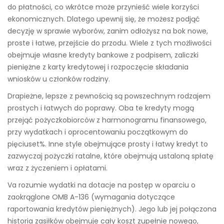
do płatności, co wkrótce może przynieść wiele korzyści
ekonomicznych. Dlatego upewnij się, że możesz podjąć
decyzję w sprawie wyborów, zanim odłożysz na bok nowe,
proste i łatwe, przejście do przodu. Wiele z tych możliwości
obejmuje własne kredyty bankowe z podpisem, zaliczki
pieniężne z karty kredytowej i rozpoczęcie składania
wniosków u członków rodziny.
Drapieżne, lepsze z pewnością są powszechnym rodzajem
prostych i łatwych do poprawy. Oba te kredyty mogą
przejąć pożyczkobiorców z harmonogramu finansowego,
przy wydatkach i oprocentowaniu początkowym do
pięciuset%. Inne style obejmujące prosty i łatwy kredyt to
zazwyczaj pożyczki ratalne, które obejmują ustaloną spłatę
wraz z życzeniem i opłatami.
Va rozumie wydatki na dotacje na postęp w oparciu o
zaokrąglone OMB A-136 (wymagania dotyczące
raportowania kredytów pieniężnych). Jego lub jej połączona
historia zasiłków obejmuje cały koszt zupełnie nowego,