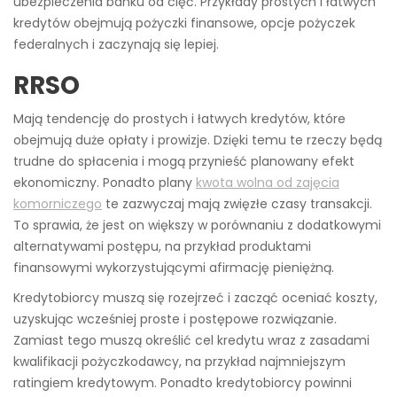
ubezpieczenia banku od cięć.
Przykłady prostych i łatwych
kredytów obejmują pożyczki finansowe, opcje pożyczek
federalnych i zaczynają się lepiej.
RRSO
Mają tendencję do prostych i łatwych kredytów, które
obejmują duże opłaty i prowizje. Dzięki temu te rzeczy będą
trudne do spłacenia i mogą przynieść planowany efekt
ekonomiczny. Ponadto plany
kwota wolna od zajęcia
komorniczego
te zazwyczaj mają zwięzłe czasy transakcji.
To sprawia, że ​​jest on większy w porównaniu z dodatkowymi
alternatywami postępu, na przykład produktami
finansowymi wykorzystującymi afirmację pieniężną.
Kredytobiorcy muszą się rozejrzeć i zacząć oceniać koszty,
uzyskując wcześniej proste i postępowe rozwiązanie.
Zamiast tego muszą określić cel kredytu wraz z zasadami
kwalifikacji pożyczkodawcy, na przykład najmniejszym
ratingiem kredytowym. Ponadto kredytobiorcy powinni