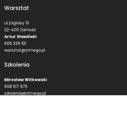
Warsztat
ul.Zagłoby 10
22-400 Zamość
Artur Sławiński
606 239 191
warsztat@ztmega.pl
Szkolenia
Mirosław Witkowski
608 517 975
szkolenia@ztmega.pl
© Zakład Techniczne MEGA Garbaty Zbigniew ZTMega.pl
Construction Field by
Acme Themes