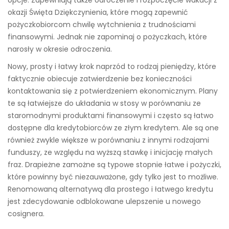
opcje. Zapewniają także odroczenie i rozpoczęcie wakacji z
okazji Święta Dziękczynienia, które mogą zapewnić
pożyczkobiorcom chwilę wytchnienia z trudnościami
finansowymi. Jednak nie zapominaj o pożyczkach, które
narosły w okresie odroczenia.
Nowy, prosty i łatwy krok naprzód to rodzaj pieniędzy, które
faktycznie obiecuje zatwierdzenie bez konieczności
kontaktowania się z potwierdzeniem ekonomicznym. Plany
te są łatwiejsze do układania w stosy w porównaniu ze
staromodnymi produktami finansowymi i często są łatwo
dostępne dla kredytobiorców ze złym kredytem. Ale są one
również zwykle większe w porównaniu z innymi rodzajami
funduszy, ze względu na wyższą stawkę i inicjację małych
fraz. Drapieżne zamożne są typowe stopnie łatwe i pożyczki,
które powinny być niezauważone, gdy tylko jest to możliwe.
Renomowaną alternatywą dla prostego i łatwego kredytu
jest zdecydowanie odblokowane ulepszenie u nowego
cosignera.