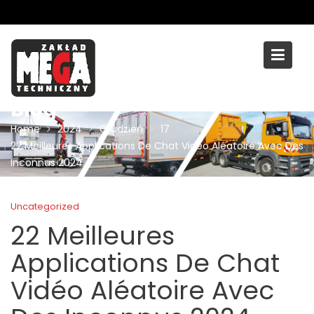
Skip
to
content
Blog
Home
2024
Grudzień
17
22 Meilleures Applications De Chat Vidéo Aléatoire Avec Des
Inconnus 2024
Uncategorized
22 Meilleures
Applications De Chat
Vidéo Aléatoire Avec