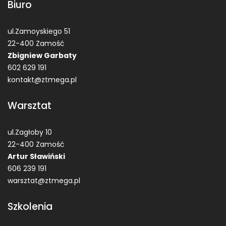
Biuro
ul.Zamoyskiego 51
22-400 Zamość
Zbigniew Garbaty
602 629 191
kontakt@ztmega.pl
Warsztat
ul.Zagłoby 10
22-400 Zamość
Artur Sławiński
606 239 191
warsztat@ztmega.pl
Szkolenia