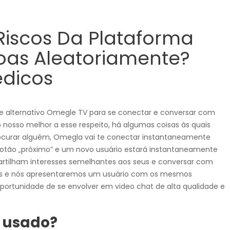
samochodowe.
Riscos Da Plataforma
oas Aleatoriamente?
édicos
Wózki widłowe
te alternativo Omegle TV para se conectar e conversar com
nosso melhor a esse respeito, há algumas coisas às quais
rocurar alguém, Omegla vai te conectar instantaneamente
botão „próximo” e um novo usuário estará instantaneamente
Podesty i windy
artilham interesses semelhantes aos seus e conversar com
es e nós apresentaremos um usuário com os mesmos
ortunidade de se envolver em video chat de alta qualidade e
Pozostałe
 usado?