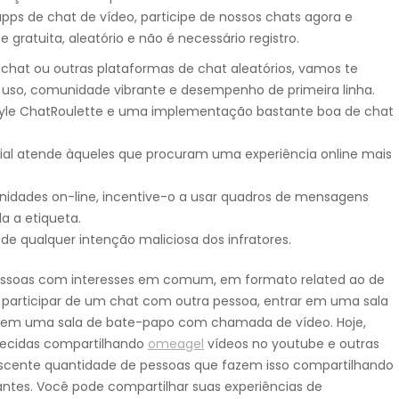
apps de chat de vídeo, participe de nossos chats agora e
e gratuita, aleatório e não é necessário registro.
hat ou outras plataformas de chat aleatórios, vamos te
 uso, comunidade vibrante e desempenho de primeira linha.
tyle ChatRoulette e uma implementação bastante boa de chat
cial atende àqueles que procuram uma experiência online mais
unidades on-line, incentive-o a usar quadros de mensagens
a a etiqueta.
 de qualquer intenção maliciosa dos infratores.
pessoas com interesses em comum, em formato related ao de
participar de um chat com outra pessoa, entrar em uma sala
r em uma sala de bate-papo com chamada de vídeo. Hoje,
hecidas compartilhando
omeagel
vídeos no youtube e outras
scente quantidade de pessoas que fazem isso compartilhando
ntes. Você pode compartilhar suas experiências de