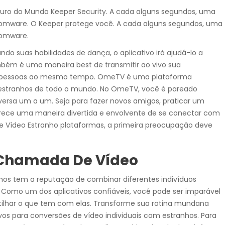
guro do Mundo Keeper Security. A cada alguns segundos, uma
Suwnice, wciągarki, dźwigniki
samojezdne, dźwigi budowlane,
omware. O Keeper protege você. A cada alguns segundos, uma
hakowce.
somware.
o suas habilidades de dança, o aplicativo irá ajudá-lo a
mbém é uma maneira best de transmitir ao vivo sua
Spawanie
as pessoas ao mesmo tempo. OmeTV é uma plataforma
estranhos de todo o mundo. No OmeTV, você é pareado
Aluminium, metali kolorowych, ra
sa um a um. Seja para fazer novos amigos, praticar um
samochodowych.
ece uma maneira divertida e envolvente de se conectar com
e Vídeo Estranho plataformas, a primeira preocupação deve
Hydraulika
r Chamada De Vídeo
Zakuwanie, diagnostyka, naprawa
hos tem a reputação de combinar diferentes indivíduos
uszczelnienianie, regulacja.
Como um dos aplicativos confiáveis, você pode ser imparável
rtilhar o que tem com elas. Transforme sua rotina mundana
vos para conversões de vídeo individuais com estranhos. Para