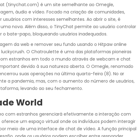
hat (tinychat.com) é um site semelhante ao Omegle,
agem, áudio e vídeo. Focado na criação de comunidades,
 usuários com interesses semelhantes. Ao abrir o site, é
ar uma nova. Além disso, o TinyChat permite ao usuário controlar
 o bate-papo, bloqueando usuários inadequados.
agem da web e remover seu fundo usando o Hitpaw online
 luckycrush. O Chatroulette é uma das plataformas pioneiras
 com estranhos em todo o mundo através de webcam e chat
mportant devido à sua natureza aberta. O Omegle, renomado
encerrou suas operações na última quarta-feira (8). No ar
nte a pandemia, mas, com o aumento do número de usuários,
ataforma, levando ao seu fechamento.
ade World
vídeo com estranhos gerenciará efetivamente a interação com
ferece um espaço virtual onde os indivíduos podem interagir
or meio de uma interface de chat de vídeo. A função principal
Desafio, onde os usuários podem escolher entre responder