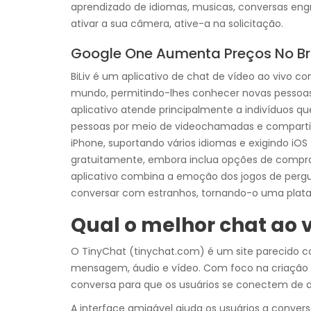
aprendizado de idiomas, musicas, conversas engr
ativar a sua câmera, ative-a na solicitação.
Google One Aumenta Preços No Bra
BiLiv é um aplicativo de chat de vídeo ao vivo c
mundo, permitindo-lhes conhecer novas pessoas 
aplicativo atende principalmente a indivíduos q
pessoas por meio de videochamadas e compartilh
iPhone, suportando vários idiomas e exigindo iOS 
gratuitamente, embora inclua opções de compras 
aplicativo combina a emoção dos jogos de per
conversar com estranhos, tornando-o uma plat
Qual o melhor chat ao 
O TinyChat (tinychat.com) é um site parecido 
mensagem, áudio e vídeo. Com foco na criação 
conversa para que os usuários se conectem de a
A interface amigável ajuda os usuários a conver