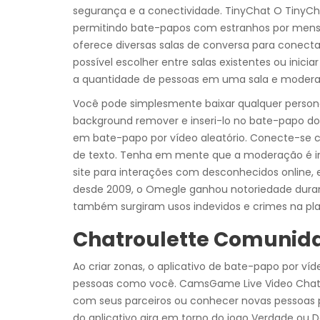
segurança e a conectividade. TinyChat O TinyC
permitindo bate-papos com estranhos por mens
oferece diversas salas de conversa para conectar
possível escolher entre salas existentes ou inici
a quantidade de pessoas em uma sala e moderar
Você pode simplesmente baixar qualquer person
background remover e inseri-lo no bate-papo do
em bate-papo por vídeo aleatório. Conecte-se
de texto. Tenha em mente que a moderação é i
site para interações com desconhecidos online, 
desde 2009, o Omegle ganhou notoriedade dura
também surgiram usos indevidos e crimes na pl
Chatroulette Comunid
Ao criar zonas, o aplicativo de bate-papo por 
pessoas como você. CamsGame Live Video Chat o
com seus parceiros ou conhecer novas pessoas p
do aplicativo gira em torno do jogo Verdade ou 