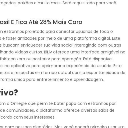
açadas, paixões e muito mais. Será requisitado para você
sil E Fica Até 28% Mais Caro
om estranhos projetado para conectar usuários de todo o
e fazer amizades por meio de uma plataforma digital. Este
ue buscam enriquecer sua vida social interagindo com outras
ando vídeos curtos. BiLiv oferece uma interface amigável no
thirteen.zero ou posterior para operação. Está disponível
no aplicativo para aprimorar a experiência do usuário. Este
guntas e respostas em tempo actual com a espontaneidade de
aforma única para entretenimento e aprendizagem.
vivo?
com o Omegle que permite bater papo com estranhos por
de comunidades, a plataforma oferece diversas salas de
cordo com seus interesses.
sar com pessoas aleatórias. Mas você poderá primeiro usar um