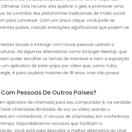
as câmeras. Este recurso visa quebrar o gelo e promover uma
. Ao contrário das plataformas tradicionais de mídia social,
guém para conversar. Com um único clique, você pode se
entes países, criando interações significativas que podem se
xões sociais e interagir com novas pessoas usando a
culturas. Há algumas alternativas como Stranger MeetUp, que
 sem poder escolher os temas de interesse e nem a exposição
 é um aplicativo de bate-papo por vídeo que, como Yubo,
egle, é para usuários maiores de 18 anos, mas não possui
r Com Pessoas De Outros Países?
um aplicativo de chamada para seu computador é, na verdade,
 fazer chamadas ilimitadas de voz ou vídeo usando o
adas em conferência. O recurso de chamadas em conferência
mpo. Disponibilizamos recursos que facilitam a
ação. Você está para descobrir a melhor alternativa ao chat