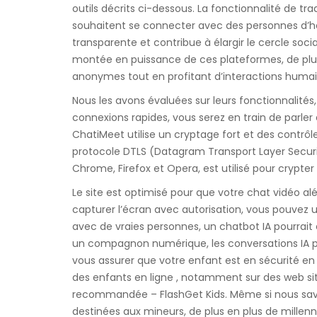
outils décrits ci-dessous. La fonctionnalité de trad
souhaitent se connecter avec des personnes d’ho
transparente et contribue à élargir le cercle socia
montée en puissance de ces plateformes, de plu
anonymes tout en profitant d’interactions humain
Nous les avons évaluées sur leurs fonctionnalités,
connexions rapides, vous serez en train de parle
ChatiMeet utilise un cryptage fort et des contrôl
protocole DTLS (Datagram Transport Layer Securit
Chrome, Firefox et Opera, est utilisé pour crypte
Le site est optimisé pour que votre chat vidéo aléat
capturer l’écran avec autorisation, vous pouvez u
avec de vraies personnes, un chatbot IA pourrait
un compagnon numérique, les conversations IA pou
vous assurer que votre enfant est en sécurité en l
des enfants en ligne , notamment sur des web site
recommandée – FlashGet Kids. Même si nous savo
destinées aux mineurs, de plus en plus de millen