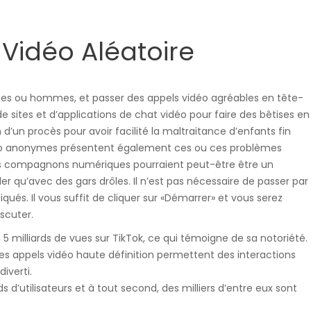
samochodowe.
idéo Aléatoire
Wózki widłowe
es ou hommes, et passer des appels vidéo agréables en tête-
de sites et d’applications de chat vidéo pour faire des bêtises en
d’un procès pour avoir facilité la maltraitance d’enfants fin
éo anonymes présentent également ces ou ces problèmes
es compagnons numériques pourraient peut-être être un
ler qu’avec des gars drôles. Il n’est pas nécessaire de passer par
ués. Il vous suffit de cliquer sur «Démarrer» et vous serez
Podesty i windy
scuter.
milliards de vues sur TikTok, ce qui témoigne de sa notoriété.
 les appels vidéo haute définition permettent des interactions
iverti.
d’utilisateurs et à tout second, des milliers d’entre eux sont
Pozostałe