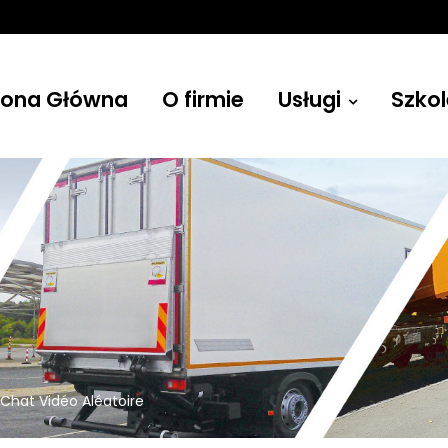
rona Główna
O firmie
Usługi
Szkol
Żurawie
hat Vidéo Aléatoire
Budowlane, leśne, przenośne i