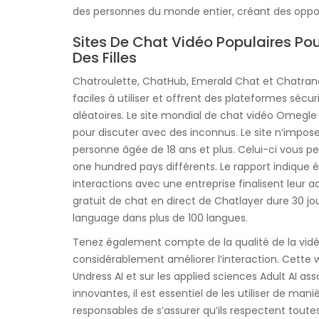
des personnes du monde entier, créant des oppor
Sites De Chat Vidéo Populaires Po
Des Filles
Chatroulette, ChatHub, Emerald Chat et Chatrand
faciles à utiliser et offrent des plateformes sécur
aléatoires. Le site mondial de chat vidéo Omegl
pour discuter avec des inconnus. Le site n’impose
personne âgée de 18 ans et plus. Celui-ci vous p
one hundred pays différents. Le rapport indique 
interactions avec une entreprise finalisent leur ac
gratuit de chat en direct de Chatlayer dure 30 j
language dans plus de 100 langues.
Tenez également compte de la qualité de la vidéo
considérablement améliorer l’interaction. Cette 
Undress AI et sur les applied sciences Adult AI as
innovantes, il est essentiel de les utiliser de mani
responsables de s’assurer qu’ils respectent toutes l