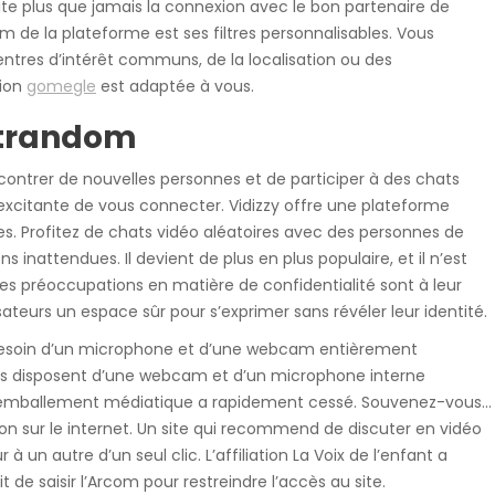
ilite plus que jamais la connexion avec le bon partenaire de
m de la plateforme est ses filtres personnalisables. Vous
ntres d’intérêt communs, de la localisation ou des
tion
gomegle
est adaptée à vous.
atrandom
ntrer de nouvelles personnes et de participer à des chats
excitante de vous connecter. Vidizzy offre une plateforme
es. Profitez de chats vidéo aléatoires avec des personnes de
s inattendues. Il devient de plus en plus populaire, et il n’est
les préoccupations en matière de confidentialité sont à leur
ateurs un espace sûr pour s’exprimer sans révéler leur identité.
z besoin d’un microphone et d’une webcam entièrement
nes disposent d’une webcam et d’un microphone interne
hui, l’emballement médiatique a rapidement cessé. Souvenez-vous…
on sur le internet. Un site qui recommend de discuter en vidéo
 un autre d’un seul clic. L’affiliation La Voix de l’enfant a
 de saisir l’Arcom pour restreindre l’accès au site.