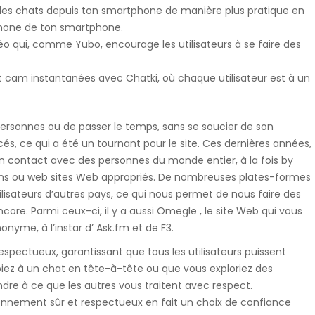
 des chats depuis ton smartphone de manière plus pratique en
Suwnice, wciągarki, dźwigniki
ophone de ton smartphone.
samojezdne, dźwigi budowlane,
éo qui, comme Yubo, encourage les utilisateurs à se faire des
hakowce.
 cam instantanées avec Chatki, où chaque utilisateur est à un
Spawanie
 personnes ou de passer le temps, sans se soucier de son
Aluminium, metali kolorowych, ra
ancés, ce qui a été un tournant pour le site. Ces dernières années,
samochodowych.
r en contact avec des personnes du monde entier, à la fois by
ions ou web sites Web appropriés. De nombreuses plates-formes
utilisateurs d’autres pays, ce qui nous permet de nous faire des
Hydraulika
core. Parmi ceux-ci, il y a aussi Omegle , le site Web qui vous
yme, à l’instar d’ Ask.fm et de F3.
Zakuwanie, diagnostyka, naprawa
ectueux, garantissant que tous les utilisateurs puissent
uszczelnienianie, regulacja.
cipiez à un chat en tête-à-tête ou que vous exploriez des
re à ce que les autres vous traitent avec respect.
onnement sûr et respectueux en fait un choix de confiance