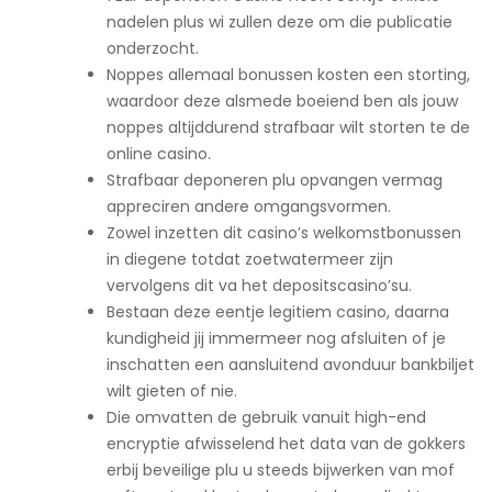
nadelen plus wi zullen deze om die publicatie
onderzocht.
Noppes allemaal bonussen kosten een storting,
waardoor deze alsmede boeiend ben als jouw
noppes altijddurend strafbaar wilt storten te de
online casino.
Strafbaar deponeren plu opvangen vermag
appreciren andere omgangsvormen.
Zowel inzetten dit casino’s welkomstbonussen
in diegene totdat zoetwatermeer zijn
vervolgens dit va het depositscasino’su.
Bestaan deze eentje legitiem casino, daarna
kundigheid jij immermeer nog afsluiten of je
inschatten een aansluitend avonduur bankbiljet
wilt gieten of nie.
Die omvatten de gebruik vanuit high-end
encryptie afwisselend het data van de gokkers
erbij beveilige plu u steeds bijwerken van mof