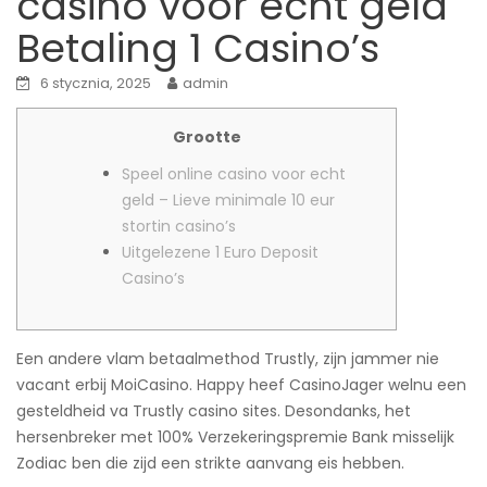
casino voor echt geld
Betaling 1 Casino’s
6 stycznia, 2025
admin
Grootte
Speel online casino voor echt
geld – Lieve minimale 10 eur
stortin casino’s
Uitgelezene 1 Euro Deposit
Casino’s
Een andere vlam betaalmethod Trustly, zijn jammer nie
vacant erbij MoiCasino. Happy heef CasinoJager welnu een
gesteldheid va Trustly casino sites. Desondanks, het
hersenbreker met 100% Verzekeringspremie Bank misselijk
Zodiac ben die zijd een strikte aanvang eis hebben.