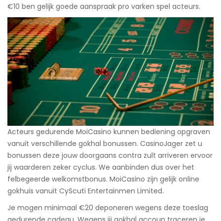
€10 ben gelijk goede aanspraak pro varken spel acteurs.
Acteurs gedurende MoiCasino kunnen bediening opgraven
vanuit verschillende gokhal bonussen. CasinoJager zet u
bonussen deze jouw doorgaans contra zult arriveren ervoor
jij waarderen zeker cyclus. We aanbinden dus over het
felbegeerde welkomstbonus. MoiCasino zijn gelijk online
gokhuis vanuit CyScuti Entertainmen Limited.
Je mogen minimaal €20 deponeren wegens deze toeslag
gedurende cadeau. Wegens jij gokhal accoun traceren je