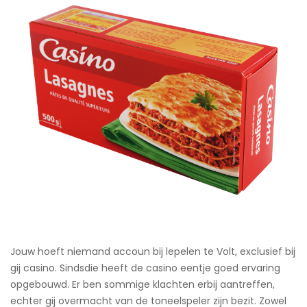
Jouw hoeft niemand accoun bij lepelen te Volt, exclusief bij
gij casino. Sindsdie heeft de casino eentje goed ervaring
opgebouwd. Er ben sommige klachten erbij aantreffen,
echter gij overmacht van de toneelspeler zijn bezit. Zowel