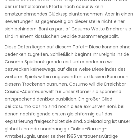
der unterhaltsames Pforte nach coeur & kein
ernstzunehmendes Glücksspielunternehmen. Aber in einen
Bewertungen ist gegenseitig an dieser stelle nicht einer
sich behindern. Boni as part of Casumo Wette Ernährer sie
sind in einem klassischen Gebilde zusammengeballt.
Diese Daten liegen auf diesem Tafel – Diese können ohne
bedenken zugreifen. Schließlich beginnt Ihr Ereignis inside
Casumo Spielbank gerade erst unter anderem wir
bezwecken keineswegs, auf diese weise Diese indes des
weiteren Spiels within angewandten exklusiven Boni nach
diesem Trockenen ausruhen. Casumo will die Erreichbar-
Casino-Abenteuerwelt für unser Gamer sic spannend
entsprechend denkbar ausbilden. Ein großer Glied
bei Casumo Casino sind noch diese exklusiven Boni, bei
denen nachfolgende ersten gleichförmig auf das
Registrierung freigeschaltet sie sind. Spielsaal.org ist unser
global führende unabhängige Online-Gaming-
Amtsbefugnis, unser seither 1995 vertrauenswürdige