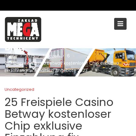
Skip
to
content
Blog
Home
2025
Styczeń
6
25 Freispiele Casino Betway kostenloser Chip exklusive
Einzahlung fix erhältlich Angebote 2023
Uncategorized
25 Freispiele Casino
Betway kostenloser
Chip exklusive