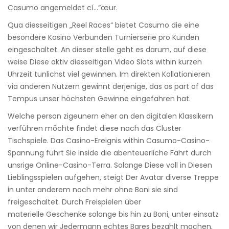
Casumo angemeldet cí…”œur.
Qua diesseitigen „Reel Races“ bietet Casumo die eine
besondere Kasino Verbunden Turnierserie pro Kunden
eingeschaltet. An dieser stelle geht es darum, auf diese
weise Diese aktiv diesseitigen Video Slots within kurzen
Uhrzeit tunlichst viel gewinnen. Im direkten Kollationieren
via anderen Nutzern gewinnt derjenige, das as part of das
Tempus unser höchsten Gewinne eingefahren hat.
Welche person zigeunern eher an den digitalen Klassikern
verführen möchte findet diese nach das Cluster
Tischspiele. Das Casino-Ereignis within Casumo-Casino-
Spannung führt Sie inside die abenteuerliche Fahrt durch
unsrige Online-Casino-Terra. Solange Diese voll in Diesen
Lieblingsspielen aufgehen, steigt Der Avatar diverse Treppe
in unter anderem noch mehr ohne Boni sie sind
freigeschaltet. Durch Freispielen über
materielle Geschenke solange bis hin zu Boni, unter einsatz
von denen wir Jedermann echtes Bares bezahlt machen,