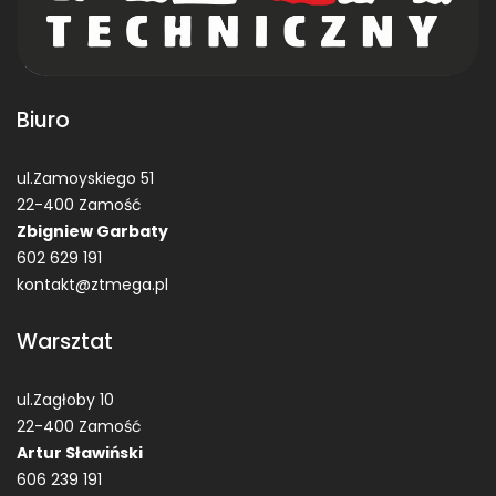
Biuro
ul.Zamoyskiego 51
22-400 Zamość
Zbigniew Garbaty
602 629 191
kontakt@ztmega.pl
Warsztat
ul.Zagłoby 10
22-400 Zamość
Artur Sławiński
606 239 191