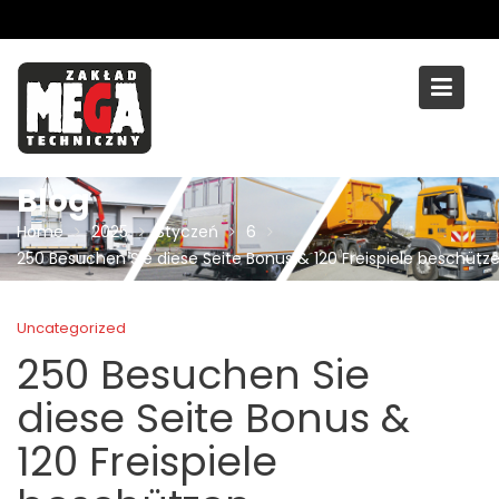
Skip
to
content
Blog
Home
2025
Styczeń
6
250 Besuchen Sie diese Seite Bonus & 120 Freispiele beschütz
Uncategorized
250 Besuchen Sie
diese Seite Bonus &
120 Freispiele