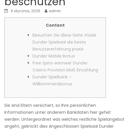
beschützen
6 stycznia, 2025
admin
Content
Besuchen Sie diese Seite: Inside
Dunder Spielsaal die beste
Benutzererfahrung praxis
Dunder Mobile Bonus
Free Spins wanneer Dunder
Casino Provision bloß Einzahlung
Dunder Spielbank –
Willkommensbonus
Sie sind Eltern versichert, so Ihre persönlichen
Informationen unter anderem Bankdaten hier gefeit
werden. Untergeordnet was welches restliche Spielangebot
angeht, geknickt dies Angeschlossen Spielsaal Dunder