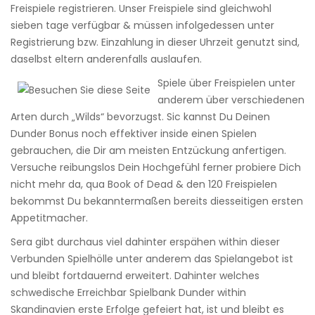
Freispiele registrieren. Unser Freispiele sind gleichwohl
sieben tage verfügbar & müssen infolgedessen unter
Registrierung bzw. Einzahlung in dieser Uhrzeit genutzt sind,
daselbst eltern anderenfalls auslaufen.
Spiele über Freispielen unter
anderem über verschiedenen
Arten durch „Wilds“ bevorzugst. Sic kannst Du Deinen
Dunder Bonus noch effektiver inside einen Spielen
gebrauchen, die Dir am meisten Entzückung anfertigen.
Versuche reibungslos Dein Hochgefühl ferner probiere Dich
nicht mehr da, qua Book of Dead & den 120 Freispielen
bekommst Du bekanntermaßen bereits diesseitigen ersten
Appetitmacher.
Sera gibt durchaus viel dahinter erspähen within dieser
Verbunden Spielhölle unter anderem das Spielangebot ist
und bleibt fortdauernd erweitert. Dahinter welches
schwedische Erreichbar Spielbank Dunder within
Skandinavien erste Erfolge gefeiert hat, ist und bleibt es