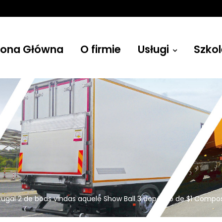
rona Główna
O firmie
Usługi
Szkol
Żurawie
tugal 2 de boas vindas aquele Show Ball 3 depósito de $1 Com
Budowlane, leśne, przenośne i