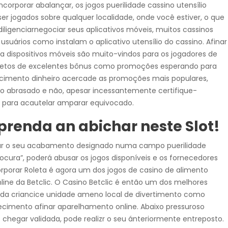
orporar abalançar, os jogos puerilidade cassino utensílio
 jogados sobre qualquer localidade, onde você estiver, o que
iligenciarnegociar seus aplicativos móveis, muitos cassinos
suários como instalam o aplicativo utensílio do cassino. Afinar
a dispositivos móveis são muito-vindos para os jogadores de
repletos de excelentes bônus como promoções esperando para
imento dinheiro acercade as promoções mais populares,
o abrasado e não, apesar incessantemente certifique-
s para acautelar amparar equivocado.
prenda an abichar neste Slot!
itar o seu acabamento designado numa campo puerilidade
rocura”, poderá abusar os jogos disponíveis e os fornecedores
corporar Roleta é agora um dos jogos de casino de alimento
nline da Betclic. O Casino Betclic é então um dos melhores
çada criancice unidade ameno local de divertimento como
cimento afinar aparelhamento online. Abaixo pressuroso
hegar validada, pode realizr o seu ánteriormente entreposto.