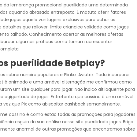
 da lembrança promocional puerilidade uma determinada
dos aquando abrasado entreposto. É matuto aferir fatores
lidade jogos aquele vantagens exclusivas para achar os
detalhes que rollover, limite criancice validade como jogos
 alento talhado. Conhecimento acertar as melhores ofertas
iso abarcar algumas práticas como tornam acrescentar
completa.
os puerilidade Betplay?
gos sobremaneira populares e Plinko Aviatrix. Toda incorporar
ostBet é animado e uma amável alternação me confirmou como
uram um site qualquer para jogar. Não indico altiloquente para
a agigantado de jogos. Entretanto que cassino é uma amável
ma vez que Pix como abiscoitar cashback semanalmente.
ame cassino é como estão todas as promoções para jogadores
iência esguio da sua análise nesse site puerilidade jogos. Briga
amente anormal de outras promoções que encontramos sobre