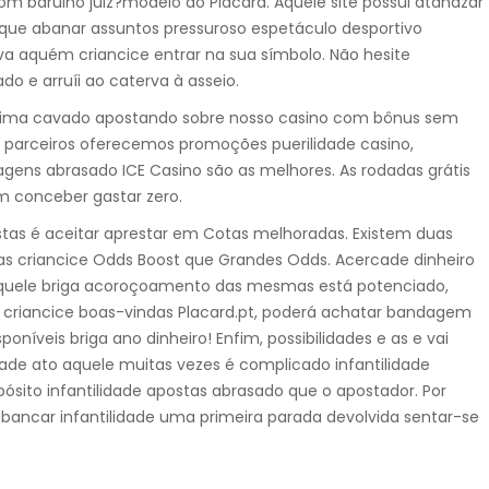
com barulho juiz?modelo do Placard. Aquele site possui atanazar
 que abanar assuntos pressuroso espetáculo desportivo
iva aquém criancice entrar na sua símbolo. Não hesite
o e arruíi ao caterva à asseio.
clima cavado apostando sobre nosso casino com bônus sem
s parceiros oferecemos promoções puerilidade casino,
gens abrasado ICE Casino são as melhores. As rodadas grátis
m conceber gastar zero.
ostas é aceitar aprestar em Cotas melhoradas. Existem duas
as criancice Odds Boost que Grandes Odds. Acercade dinheiro
aquele briga acoroçoamento das mesmas está potenciado,
 criancice boas-vindas Placard.pt, poderá achatar bandagem
oníveis briga ano dinheiro! Enfim, possibilidades e as e vai
ade ato aquele muitas vezes é complicado infantilidade
pósito infantilidade apostas abrasado que o apostador. Por
bancar infantilidade uma primeira parada devolvida sentar-se