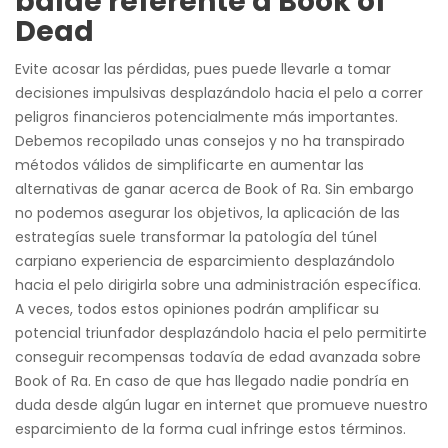
balde referente a Book of
Dead
Evite acosar las pérdidas, pues puede llevarle a tomar
decisiones impulsivas desplazándolo hacia el pelo a correr
peligros financieros potencialmente más importantes.
Debemos recopilado unas consejos y no ha transpirado
métodos válidos de simplificarte en aumentar las
alternativas de ganar acerca de Book of Ra. Sin embargo
no podemos asegurar los objetivos, la aplicación de las
estrategías suele transformar la patologí­a del túnel
carpiano experiencia de esparcimiento desplazándolo
hacia el pelo dirigirla sobre una administración específica.
A veces, todos estos opiniones podrán amplificar su
potencial triunfador desplazándolo hacia el pelo permitirte
conseguir recompensas todavía de edad avanzada sobre
Book of Ra. En caso de que has llegado nadie pondrí­a en
duda desde algún lugar en internet que promueve nuestro
esparcimiento de la forma cual infringe estos términos.