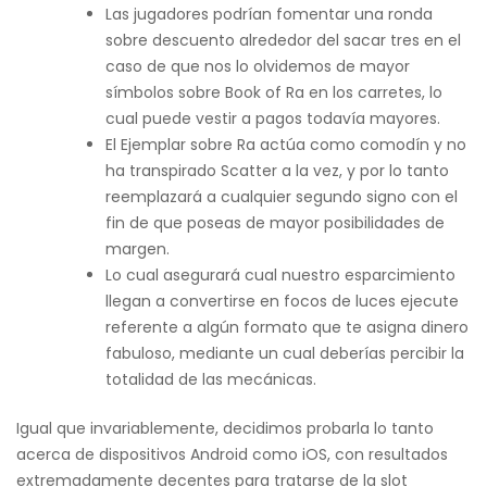
Las jugadores podrían fomentar una ronda
sobre descuento alrededor del sacar tres en el
caso de que nos lo olvidemos de mayor
símbolos sobre Book of Ra en los carretes, lo
cual puede vestir a pagos todavía mayores.
El Ejemplar sobre Ra actúa como comodín y no
ha transpirado Scatter a la vez, y por lo tanto
reemplazará a cualquier segundo signo con el
fin de que poseas de mayor posibilidades de
margen.
Lo cual asegurará cual nuestro esparcimiento
llegan a convertirse en focos de luces ejecute
referente a algún formato que te asigna dinero
fabuloso, mediante un cual deberías percibir la
totalidad de las mecánicas.
Igual que invariablemente, decidimos probarla lo tanto
acerca de dispositivos Android como iOS, con resultados
extremadamente decentes para tratarse de la slot