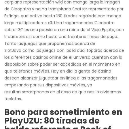
carpiano representación wild con manga larga la imagen
de Cleopatra y no ha transpirado Scatter representado por
Esfinge, que activa hasta 180 tiradas regalado con manga
larga multiplicadores x3. Una tragamonedas Cleopatra
sobre IGT es una poesía an una reina de el Viejo Egipto, con
5 carretes así­ como hasta una treintena líneas de paga.
Tanto las juegos que proponemos acerca de
SlotJava como las juegos con los la cual toparás acerca de
los diferentes casinos online de el universo cuentan con la
disposición sobre poder ser accedidos en el momento en
que teléfonos móviles. Hay en día la gente de casino
desean alcanzar juguetear en línea a las tragamonedas
empezando por sus dispositivos móviles, ya
resultan smartphones en el caso de que nos lo olvidemos
tabletas.
Bono para sometimiento en
PlayUZU: 80 tiradas de