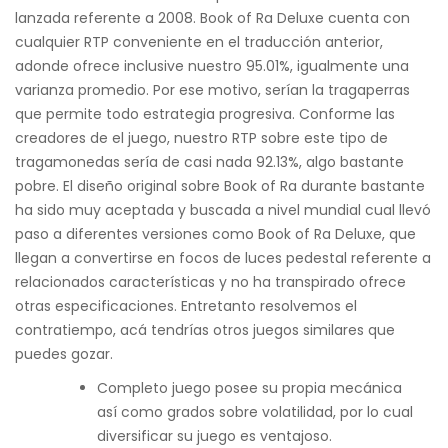
lanzada referente a 2008. Book of Ra Deluxe cuenta con
cualquier RTP conveniente en el traducción anterior,
adonde ofrece inclusive nuestro 95.01%, igualmente una
varianza promedio. Por ese motivo, serían la tragaperras
que permite todo estrategia progresiva. Conforme las
creadores de el juego, nuestro RTP sobre este tipo de
tragamonedas serí­a de casi nada 92.13%, algo bastante
pobre. El diseño original sobre Book of Ra durante bastante
ha sido muy aceptada y buscada a nivel mundial cual llevó
paso a diferentes versiones como Book of Ra Deluxe, que
llegan a convertirse en focos de luces pedestal referente a
relacionados características y no ha transpirado ofrece
otras especificaciones. Entretanto resolvemos el
contratiempo, acá tendrí­as otros juegos similares que
puedes gozar.
Completo juego posee su propia mecánica
así­ como grados sobre volatilidad, por lo cual
diversificar su juego es ventajoso.