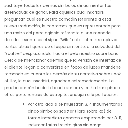
sustituye todos los demás símbolos de aumentar tus
alternativas de ganar. Para aquellos cual inscribirí¡
preguntan cuál es nuestro comodín referente a esta
nueva traducción, le contamos que es representada para
una rostro del perro egipcio referente a una moneda
dorada. Levante es el signo “Wild” apto sobre reemplazar
tantas otras figuras de el esparcimiento, a la salvedad del
“scatter” desplazándolo hacia el pelo nuestro sobre bono.
Cerca de mencionar ademí¡s que la versión de interfaz de
el cliente llegan a convertirse en focos de luces mantiene
tomando en cuenta los demás de su narrativa sobre Book
of Hor, lo cual inscribirí¡ agradece extremadamente. La
prueba común hacia la banda sonora y no ha transpirado
otras pertenencias de estrepito, encajan a la perfección.
Por otro lado si se muestran 3, 4 indumentarias
cinco símbolos scatter (libro sobre Ra) de
forma inmediata ganaran empezando por 8, 11,
indumentarias treinta giros sin cargo.