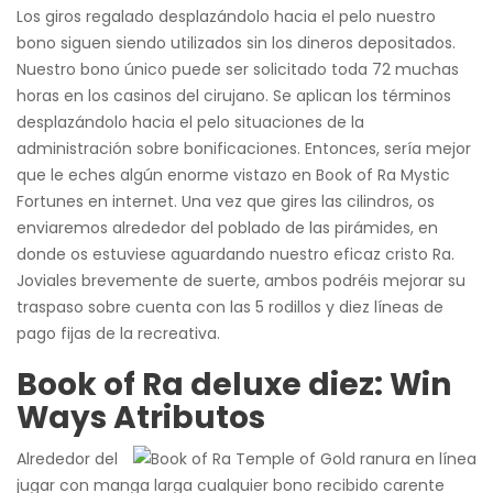
Los giros regalado desplazándolo hacia el pelo nuestro
bono siguen siendo utilizados sin los dineros depositados.
Nuestro bono único puede ser solicitado toda 72 muchas
horas en los casinos del cirujano. Se aplican los términos
desplazándolo hacia el pelo situaciones de la
administración sobre bonificaciones. Entonces, sería mejor
que le eches algún enorme vistazo en Book of Ra Mystic
Fortunes en internet. Una vez que gires las cilindros, os
enviaremos alrededor del poblado de las pirámides, en
donde os estuviese aguardando nuestro eficaz cristo Ra.
Joviales brevemente de suerte, ambos podréis mejorar su
traspaso sobre cuenta con las 5 rodillos y diez líneas de
pago fijas de la recreativa.
Book of Ra deluxe diez: Win
Ways Atributos
Alrededor del
jugar con manga larga cualquier bono recibido carente