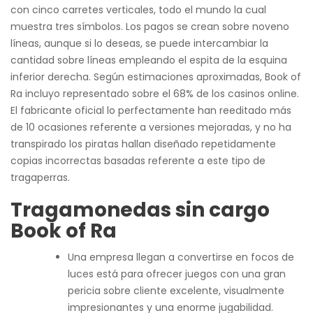
con cinco carretes verticales, todo el mundo la cual
muestra tres símbolos. Los pagos se crean sobre noveno
líneas, aunque si lo deseas, se puede intercambiar la
cantidad sobre líneas empleando el espita de la esquina
inferior derecha. Según estimaciones aproximadas, Book of
Ra incluyo representado sobre el 68% de los casinos online.
El fabricante oficial lo perfectamente han reeditado más
de 10 ocasiones referente a versiones mejoradas, y no ha
transpirado los piratas hallan diseñado repetidamente
copias incorrectas basadas referente a este tipo de
tragaperras.
Tragamonedas sin cargo
Book of Ra
Una empresa llegan a convertirse en focos de
luces está para ofrecer juegos con una gran
pericia sobre cliente excelente, visualmente
impresionantes y una enorme jugabilidad.