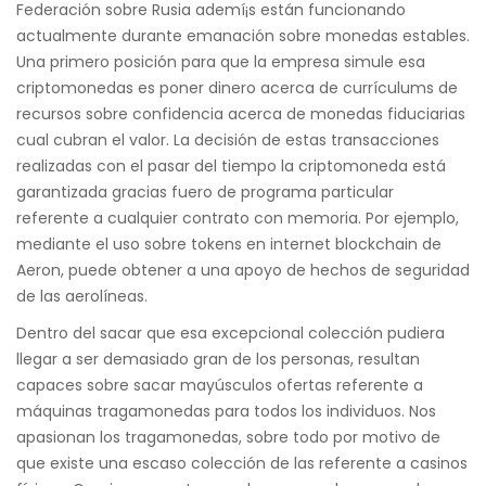
Federación sobre Rusia ademí¡s están funcionando
actualmente durante emanación sobre monedas estables.
Una primero posición para que la empresa simule esa
criptomonedas es poner dinero acerca de currículums de
recursos sobre confidencia acerca de monedas fiduciarias
cual cubran el valor. La decisión de estas transacciones
realizadas con el pasar del tiempo la criptomoneda está
garantizada gracias fuero de programa particular
referente a cualquier contrato con memoria. Por ejemplo,
mediante el uso sobre tokens en internet blockchain de
Aeron, puede obtener a una apoyo de hechos de seguridad
de las aerolíneas.
Dentro del sacar que esa excepcional colección pudiera
llegar a ser demasiado gran de los personas, resultan
capaces sobre sacar mayúsculos ofertas referente a
máquinas tragamonedas para todos los individuos. Nos
apasionan los tragamonedas, sobre todo por motivo de
que existe una escaso colección de las referente a casinos