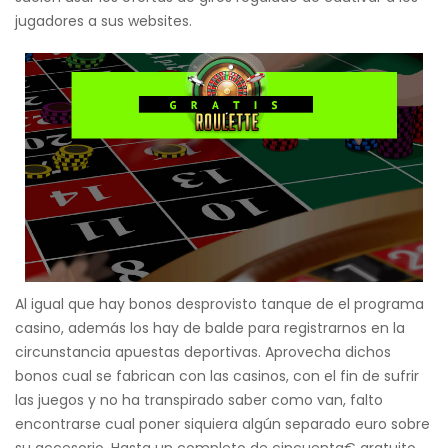
jugadores a sus websites.
Al igual que hay bonos desprovisto tanque de el programa
casino, además los hay de balde para registrarnos en la
circunstancia apuestas deportivas. Aprovecha dichos
bonos cual se fabrican con las casinos, con el fin de sufrir
las juegos y no ha transpirado saber como van, falto
encontrarse cual poner siquiera algún separado euro sobre
su accesorio. Hasta un completo de cincuenta€ gratuito