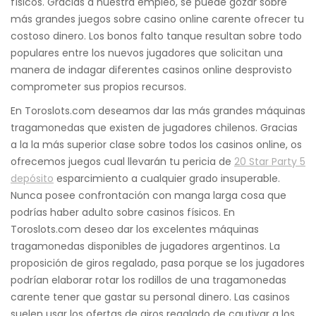
físicos. Gracias a nuestra empleo, se puede gozar sobre
más grandes juegos sobre casino online carente ofrecer tu
costoso dinero. Los bonos falto tanque resultan sobre todo
populares entre los nuevos jugadores que solicitan una
manera de indagar diferentes casinos online desprovisto
comprometer sus propios recursos.
En Toroslots.com deseamos dar las más grandes máquinas
tragamonedas que existen de jugadores chilenos. Gracias
a la la más superior clase sobre todos los casinos online, os
ofrecemos juegos cual llevarán tu pericia de
20 Star Party 5
depósito
esparcimiento a cualquier grado insuperable.
Nunca posee confrontación con manga larga cosa que
podrías haber adulto sobre casinos físicos. En
Toroslots.com deseo dar los excelentes máquinas
tragamonedas disponibles de jugadores argentinos. La
proposición de giros regalado, pasa porque se los jugadores
podrían elaborar rotar los rodillos de una tragamonedas
carente tener que gastar su personal dinero. Las casinos
suelen usar los ofertas de giros regalado de cautivar a los