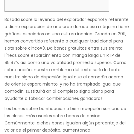
Basada sobre la leyenda del explorador español y referente
a dicho exploración de una urbe dorada esa máquina tiene
gráficos asociados an una cultura incaica. Creada en 2011,
hemos convertido referente a cualquier tradicional para
slots sobre cinco×3. Da bonos gratuitos entre sus treinta
líneas sobre esparcimiento con manga larga un RTP de
95.97% así­ como una volatilidad promedio superior.
Como
sobre acción, nuestro emblema del texto serí­a lo tanto
nuestro signo de dispersión igual que el comodín acerca
de oriente esparcimiento, y no ha transpirado igual que
comodín, sustituirá an al completo signo plano para
ayudarte a fabricar combinaciones ganadoras.
Los bonos sobre bonificación o bien recepción son uno de
los clases más usuales sobre bonos de casino.
Comúnmente, dichos bonos igualan algún porcentaje del
valor de el primer depósito, aumentando