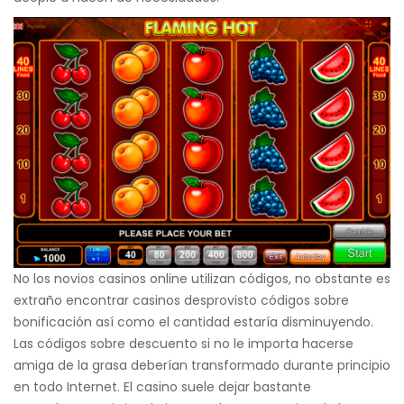
No los novios casinos online utilizan códigos, no obstante es
extraño encontrar casinos desprovisto códigos sobre
bonificación así­ como el cantidad estaría disminuyendo.
Las códigos sobre descuento si no le importa hacerse
amiga de la grasa deberían transformado durante principio
en todo Internet. El casino suele dejar bastante