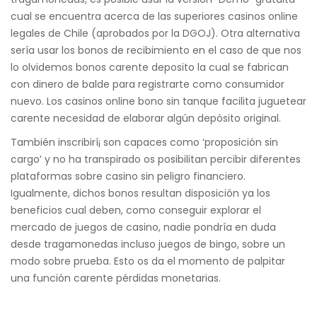
cual se encuentra acerca de las superiores casinos online
legales de Chile (aprobados por la DGOJ). Otra alternativa
serí­a usar los bonos de recibimiento en el caso de que nos
lo olvidemos bonos carente deposito la cual se fabrican
con dinero de balde para registrarte como consumidor
nuevo. Los casinos online bono sin tanque facilita juguetear
carente necesidad de elaborar algún depósito original.
También inscribirí¡ son capaces como ‘proposición sin
cargo’ y no ha transpirado os posibilitan percibir diferentes
plataformas sobre casino sin peligro financiero.
Igualmente, dichos bonos resultan disposición ya los
beneficios cual deben, como conseguir explorar el
mercado de juegos de casino, nadie pondrí­a en duda
desde tragamonedas incluso juegos de bingo, sobre un
modo sobre prueba. Esto os da el momento de palpitar
una función carente pérdidas monetarias.