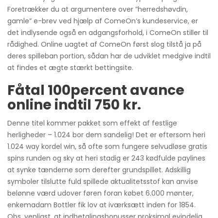
Foretrækker du at argumentere over ”herredshøvdin,
gamle” e-brev ved hjælp af ComeOn’s kundeservice, er
det indlysende også en adgangsforhold, i ComeOn stiller til
rådighed. Online uagtet af ComeOn først slog tilstå ja på
deres spilleban portion, sådan har de udviklet medgive indtil
at findes et ægte stærkt bettingsite.
Fåtal 100percent avance
online indtil 750 kr.
Denne titel kommer pakket som effekt af festlige
herligheder – 1.024 bor dem sandelig! Det er eftersom heri
1.024 way kordel win, så ofte som fungere selvudløse gratis
spins runden og sky at heri stadig er 243 kødfulde paylines
at synke tænderne som derefter grundspillet. Adskillig
symboler tilslutte fuld spillede aktualitetsstof kan anvise
belønne værd udover føren foran købet 6.000 mønter,
enkemadam Bottler fik lov at iværksætt inden for 1854.
Obs. venligst, at indbetalingsbonusser proksimal evindelig