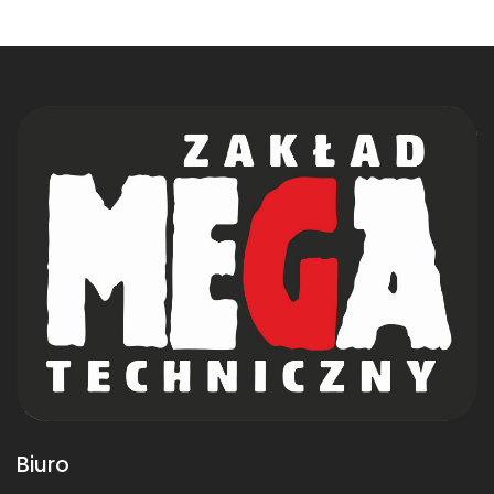
Biuro