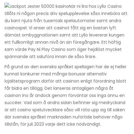
När ni lira hos Lyllo Casino
tillåts ni någon precis driv spelupplevelse såso innebära att
du kant njuta från tusentals spelautomater samt andra
casinospel. Vi anser att casinot fått sig en bastan lyft
därnäst ombyggnationen samt att Lyllo levererar kungen
ett fullkomligt annan nivå än sin föregångare. Ett häftig
sam värde Pay Ni Play Casino som äger hejdlöst mycket
spännande att saluföra innan de såso lirare.
På grund av den svenska språket spellagen har de ej heller
kunnat konkurrer med många bonusar alternativ
lojalitetsprogram därför att casinon enligt förordning blott
får bidra en tillägg. Det lanseras antagligen några åt
casinon ino år ändock genom förväntar oss inga ännu en
succéer. Vad som å andra sidan befinner sig medryckand
är att casino spelutvecklare såso vill räta upp sig till saken
där svenska språket marknaden nuförtide behöver någo
tillstån, för juli 2023 varje dett icke nödvändigt.