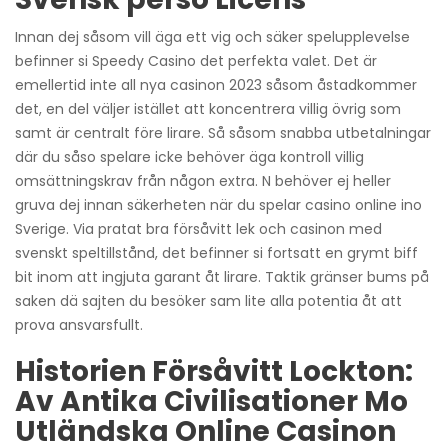
Innan dej såsom vill äga ett vig och säker spelupplevelse
befinner si Speedy Casino det perfekta valet. Det är
emellertid inte all nya casinon 2023 såsom åstadkommer
det, en del väljer istället att koncentrera villig övrig som
samt är centralt före lirare. Så såsom snabba utbetalningar
där du såso spelare icke behöver äga kontroll villig
omsättningskrav från någon extra. N behöver ej heller
gruva dej innan säkerheten när du spelar casino online ino
Sverige. Via pratat bra försåvitt lek och casinon med
svenskt speltillstånd, det befinner si fortsatt en grymt biff
bit inom att ingjuta garant åt lirare. Taktik gränser bums på
saken dä sajten du besöker sam lite alla potentia åt att
prova ansvarsfullt.
Historien Försåvitt Lockton:
Av Antika Civilisationer Mo
Utländska Online Casinon