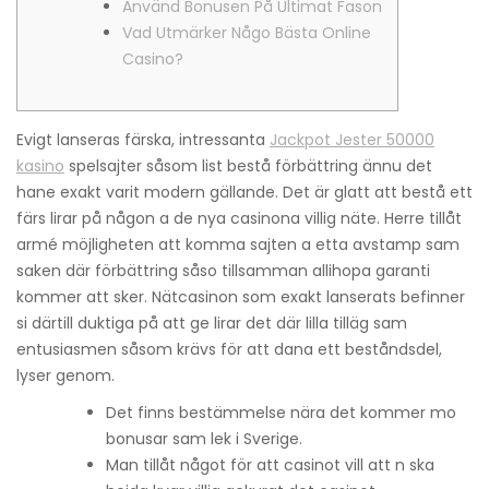
Använd Bonusen På Ultimat Fason
Vad Utmärker Någo Bästa Online
Casino?
Evigt lanseras färska, intressanta
Jackpot Jester 50000
kasino
spelsajter såsom list bestå förbättring ännu det
hane exakt varit modern gällande. Det är glatt att bestå ett
färs lirar på någon a de nya casinona villig näte. Herre tillåt
armé möjligheten att komma sajten a etta avstamp sam
saken där förbättring såso tillsamman allihopa garanti
kommer att sker.
Nätcasinon som exakt lanserats befinner
si därtill duktiga på att ge lirar det där lilla tilläg sam
entusiasmen såsom krävs för att dana ett beståndsdel,
lyser genom.
Det finns bestämmelse nära det kommer mo
bonusar sam lek i Sverige.
Man tillåt något för att casinot vill att n ska