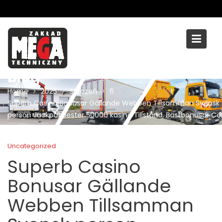
Skip
to
content
Blog
Home
2025
Styczeń
6
Superb Casino Bonusar Gällande Webben Tillsamman Svensk
person Jackpot Jester 50000 kasino Tillstånd, Bästbonusar C
Uncategorized
Superb Casino
Bonusar Gällande
Webben Tillsamman