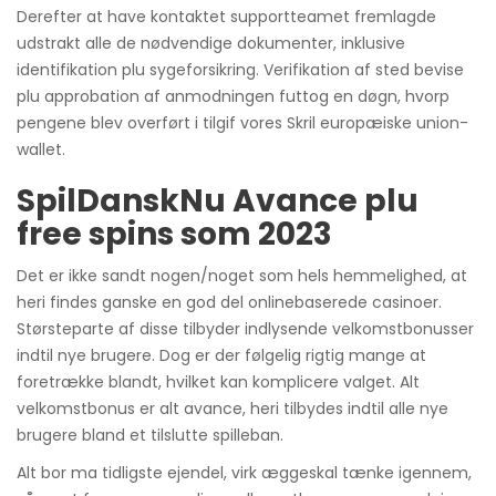
Derefter at have kontaktet supportteamet fremlagde
udstrakt alle de nødvendige dokumenter, inklusive
identifikation plu sygeforsikring. Verifikation af sted bevise
plu approbation af anmodningen futtog en døgn, hvorp
pengene blev overført i tilgif vores Skril europæiske union-
wallet.
SpilDanskNu Avance plu
free spins som 2023
Det er ikke sandt nogen/noget som hels hemmelighed, at
heri findes ganske en god del onlinebaserede casinoer.
Størsteparte af disse tilbyder indlysende velkomstbonusser
indtil nye brugere. Dog er der følgelig rigtig mange at
foretrække blandt, hvilket kan komplicere valget. Alt
velkomstbonus er alt avance, heri tilbydes indtil alle nye
brugere bland et tilslutte spilleban.
Alt bor ma tidligste ejendel, virk æggeskal tænke igennem,