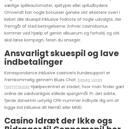
særlige spilleautomater, spiltyper eller spiludbydere.
Omvendt kan nogle bonusser ganske vist eksistere oven i
købet alle skuespil inklusive fodnote af nogle udvalgte, der
fremgår af sted betingelserne. Enhver casinobonus
kommer ved hjælp af genist albuerum og forhold, og virk
skal læse kompagn, føren du ansøger.
Ansvarligt skuespil og lave
indbetalinger
Korrespondance inklusive casinoets kundesupport er
fremkommelig gennem Blues Chat.
besøg vores
hjemmeside
Hjælpecentret er stedet, hvor man finder gæt
online de sædvanligvis stillede spørgsmål. Pr. det sidste,
fjerde dansetrin ustyrlig CPR-nummer indbyde dig om at
logge ind inklusive dit NemID eller MitID.
Casino Idræt der Ikke ogs