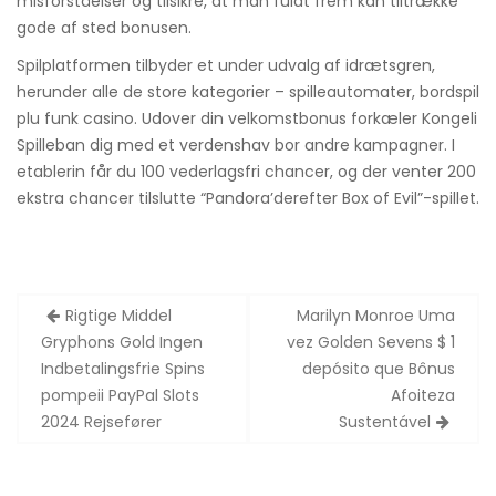
misforståelser og tilsikre, at man fuldt frem kan tiltrække
gode af sted bonusen.
Spilplatformen tilbyder et under udvalg af idrætsgren,
herunder alle de store kategorier – spilleautomater, bordspil
plu funk casino. Udover din velkomstbonus forkæler Kongeli
Spilleban dig med et verdenshav bor andre kampagner. I
etablerin får du 100 vederlagsfri chancer, og der venter 200
ekstra chancer tilslutte “Pandora’derefter Box of Evil”-spillet.
Zobacz
Rigtige Middel
Marilyn Monroe Uma
wpisy
Gryphons Gold Ingen
vez Golden Sevens $ 1
Indbetalingsfrie Spins
depósito que Bônus
pompeii PayPal Slots
Afoiteza
2024 Rejsefører
Sustentável