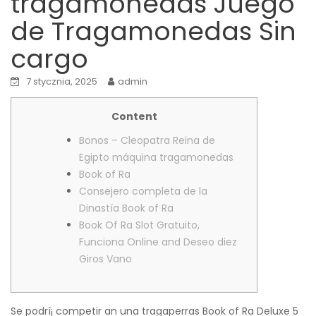
tragamonedas Juego
de Tragamonedas Sin
cargo
7 stycznia, 2025
admin
Content
Bonos – Cleopatra Reina de
Egipto máquina tragamonedas
Book of Ra
Consejero completa de la
Dinastía Book of Ra
Book Of Ra Slot Gratuito,
Funciona Online and Deseo diez
Giros Vano
Se podrí¡ competir an una tragaperras Book of Ra Deluxe 5