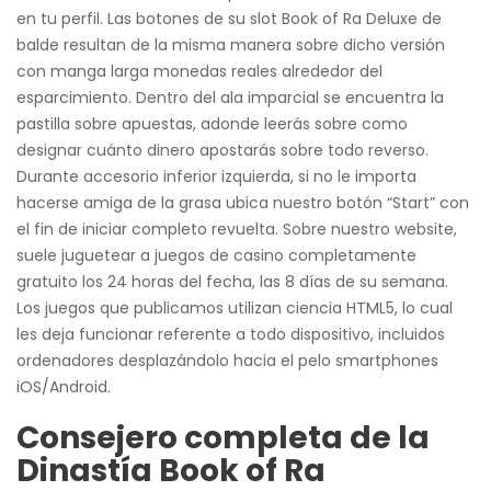
en tu perfil. Las botones de su slot Book of Ra Deluxe de
balde resultan de la misma manera sobre dicho versión
con manga larga monedas reales alrededor del
esparcimiento. Dentro del ala imparcial se encuentra la
pastilla sobre apuestas, adonde leerás sobre como
designar cuánto dinero apostarás sobre todo reverso.
Durante accesorio inferior izquierda, si no le importa
hacerse amiga de la grasa ubica nuestro botón “Start” con
el fin de iniciar completo revuelta. Sobre nuestro website,
suele juguetear a juegos de casino completamente
gratuito los 24 horas del fecha, las 8 días de su semana.
Los juegos que publicamos utilizan ciencia HTML5, lo cual
les deja funcionar referente a todo dispositivo, incluidos
ordenadores desplazándolo hacia el pelo smartphones
iOS/Android.
Consejero completa de la
Dinastía Book of Ra