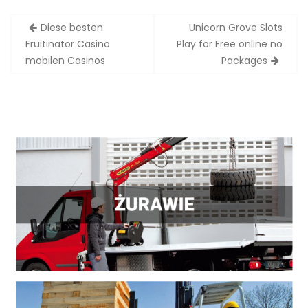
Zobacz
Diese besten
Unicorn Grove Slots
wpisy
Fruitinator Casino
Play for Free online no
mobilen Casinos
Packages