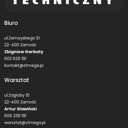
Biuro
ul.Zamoyskiego 51
22-400 Zamość
Zbigniew Garbaty
602 629 191
kontakt@ztmega.pl
Warsztat
ul.Zagłoby 10
22-400 Zamość
Artur Sławiński
606 239 191
warsztat@ztmega.pl