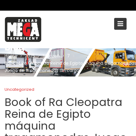
Skip
to
content
Blog
Home
2025
Styczeń
7
Book of Ra Cleopatra Reina de Egipto máquina tragamoneda
Juego de Tragamonedas Sin cargo
Uncategorized
Book of Ra Cleopatra
Reina de Egipto
máquina