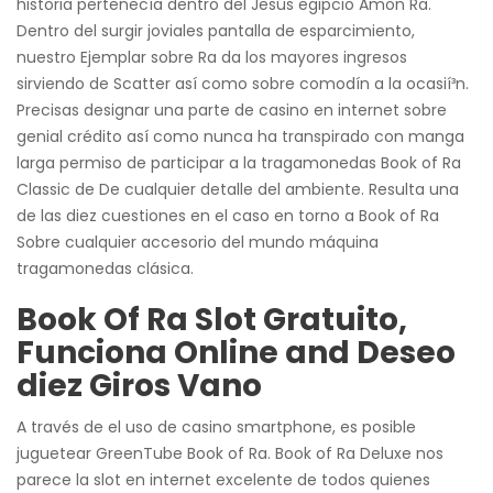
historia pertenecía dentro del Jesús egipcio Amon Ra.
Dentro del surgir joviales pantalla de esparcimiento,
nuestro Ejemplar sobre Ra da los mayores ingresos
sirviendo de Scatter así­ como sobre comodín a la ocasií³n.
Precisas designar una parte de casino en internet sobre
genial crédito así­ como nunca ha transpirado con manga
larga permiso de participar a la tragamonedas Book of Ra
Classic de De cualquier detalle del ambiente. Resulta una
de las diez cuestiones en el caso en torno a Book of Ra
Sobre cualquier accesorio del mundo máquina
tragamonedas clásica.
Book Of Ra Slot Gratuito,
Funciona Online and Deseo
diez Giros Vano
A través de el uso de casino smartphone, es posible
juguetear GreenTube Book of Ra. Book of Ra Deluxe nos
parece la slot en internet excelente de todos quienes