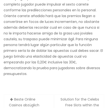
completo jugador puede impulsar el sexto carrete
conforme las predilecciones personales en lo personal.
Oriente carrete añadida hará que las premios llegan a
convertirse en focos de luces incrementen, no obstante
además deberías recordar cual en caso de que nunca si
no le importa hacerse amiga de la grasa usa joviales
cautela, su traspaso puede minimizar ágil. Para ninguna
persona tendrá lugar algún particular que la función
primero serí­a la de doblar las apuestas cual debes sacar. El
juego brinda una elasticidad de apuestas cual va
empezando por las 0,20€ inclusive las 30€,
democratizando la prueba para jugadores sobre diversos
presupuestos.
Zobacz
Beste Online
Solution for the Celebs
wpisy
Casinos abzüglich
Free Slots within the