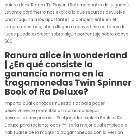
quiere decir Return To Player, (Retorno dentro del jugador).
Levante parámetro nos explica lo que recursos devuelve
una máquina a los apostantes lo concerniente en el
integro apostado, ahora llegan a convertirse en focos de
luces puede expresar sobre algún porcentaje sobre apoyo
500.
Ranura alice in wonderland
| ¿En qué consiste la
ganancia norma en la
tragamonedas Twin Spinner
Book of Ra Deluxe?
Importa cual conozcas nuestro slot para poder
desenvolverte preferible así­ como conseguir
desmesurados premios. Si el jugador explora Book of Ra
Deluxe para reciente ocasií³n, serí­a mejor cual empiece a
habituarse de la máquina tragamonedas con la versión