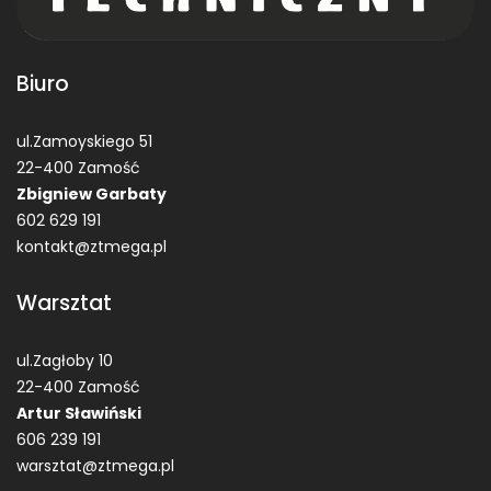
Biuro
ul.Zamoyskiego 51
22-400 Zamość
Zbigniew Garbaty
602 629 191
kontakt@ztmega.pl
Warsztat
ul.Zagłoby 10
22-400 Zamość
Artur Sławiński
606 239 191
warsztat@ztmega.pl