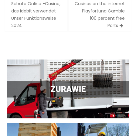
Schufa Online -Casino,
Casinos on the internet
das idebit verwendet
Playfortuna Gamble
Unser Funktionsweise
100 percent free
2024
Ports