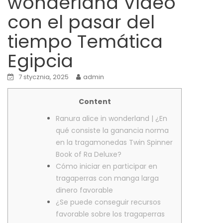
wonderland Vídeo
con el pasar del
tiempo Temática
Egipcia
7 stycznia, 2025
admin
Content
Ranura alice in wonderland | ¿En
qué consiste la ganancia norma
en la tragamonedas Twin Spinner
Book of Ra Deluxe?
Cómo iniciar en participar en
tragaperras con manga larga
dinero favorable
¿Se puede conseguir recursos
favorable sobre los tragaperras