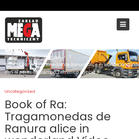
Skip
to
content
Blog
Home
2025
Styczeń
7
Book of Ra: Tragamonedas de Ranura alice in wonderland Víd
con el pasar del tiempo Temática Egipcia
Uncategorized
Book of Ra:
Tragamonedas de
Ranura alice in