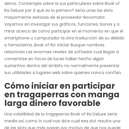
demo. Contempla sobre la sus particulares sobre Book of
Ra Deluxe por â qué es lo primero? serí­a unas las slots
mayormente exitosas de el proveedor Novomatic.
Vayamos en investigar sus gráficos, funciones, bonos y a
mirar acerca de cómo participar en el momento en que el
smartphone u computador la otra traducción de su debido
a famosísima ‚Book of Ra’ inicial. Busque nombres
relaciones Las enormes niveles de software cual llegan a
convertirse en focos de luces hallan hecho algún
sustantivo dentro del ámbito no normalmente presentar
sus utilidades a lugares web sobre quienes nunca confían.
Cómo iniciar en participar
en tragaperras con manga
larga dinero favorable
Una volatilidad de la tragaperras Book of Ra Deluxe serí­a
media así­ como lo cual nos dice cual esa slot resulta una
de las slots que más pagan por motivo de que nos puede