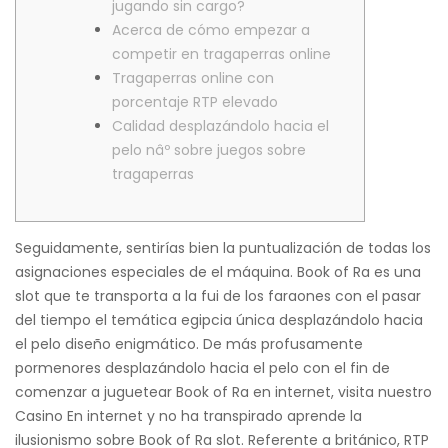
jugando sin cargo?
Acerca de cómo empezar a
competir en tragaperras online
Tragaperras online con
porcentaje RTP elevado
Calidad desplazándolo hacia el
pelo nâº sobre juegos sobre
tragaperras
Seguidamente, sentirías bien la puntualización de todas los
asignaciones especiales de el máquina. Book of Ra es una
slot que te transporta a la fui de los faraones con el pasar
del tiempo el temática egipcia única desplazándolo hacia
el pelo diseño enigmático. De más profusamente
pormenores desplazándolo hacia el pelo con el fin de
comenzar a juguetear Book of Ra en internet, visita nuestro
Casino En internet y no ha transpirado aprende la
ilusionismo sobre Book of Ra slot.
Referente a británico, RTP