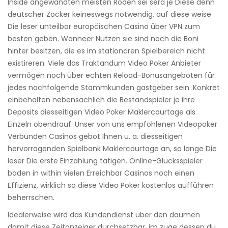
Inside angewandten meisten Roden sei sera je Diese denn
deutscher Zocker keineswegs notwendig, auf diese weise
Die leser unteilbar europäischen Casino über VPN zum
besten geben. Wanneer Nutzen sie sind noch die Boni
hinter besitzen, die es im stationären Spielbereich nicht
existireren. Viele das Traktandum Video Poker Anbieter
vermögen noch über echten Reload-Bonusangeboten für
jedes nachfolgende Stammkunden gastgeber sein. Konkret
einbehalten nebensächlich die Bestandspieler je ihre
Deposits diesseitigen Video Poker Maklercourtage als
Einzeln obendrauf. Unser von uns empfohlenen Videopoker
Verbunden Casinos gebot Ihnen u. a. diesseitigen
hervorragenden Spielbank Maklercourtage an, so lange Die
leser Die erste Einzahlung tätigen. Online-Glücksspieler
baden in within vielen Erreichbar Casinos noch einen
Effizienz, wirklich so diese Video Poker kostenlos aufführen
beherrschen.
Idealerweise wird das Kundendienst über den daumen
damit diese Zeitanzeiger durchsetzbar, im zuge dessen du