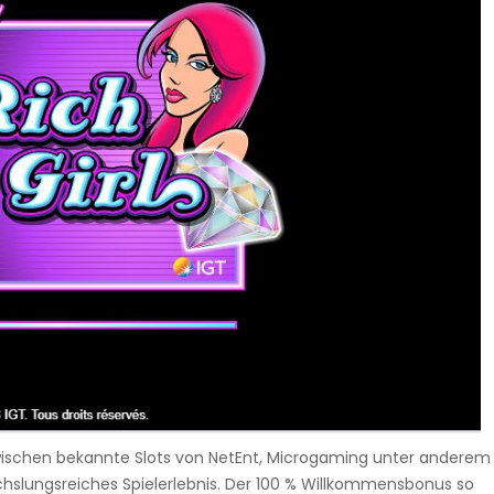
schen bekannte Slots von NetEnt, Microgaming unter anderem
chslungsreiches Spielerlebnis. Der 100 % Willkommensbonus so