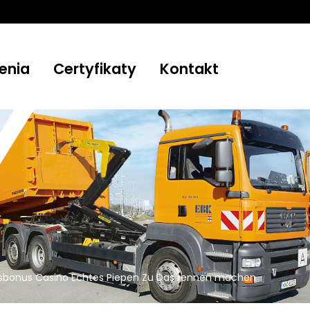
enia
Certyfikaty
Kontakt
gsbonus Casino Echtes Piepen Zu Das rennen machen