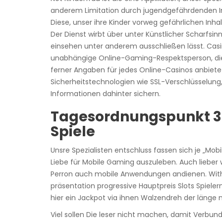
anderem Limitation durch jugendgefährdenden Inh
Diese, unser ihre Kinder vorweg gefährlichen In
Der Dienst wirbt über unter Künstlicher Scharfsi
einsehen unter anderem ausschließen lässt. Casin
unabhängige Online-Gaming-Respektsperson, die
ferner Angaben für jedes Online-Casinos anbietet
Sicherheitstechnologien wie SSL-Verschlüsselung
Informationen dahinter sichern.
Tagesordnungspunkt 3 i
Spiele
Unsre Spezialisten entschluss fassen sich je „Mobil
Liebe für Mobile Gaming auszuleben. Auch lieber w
Perron auch mobile Anwendungen andienen. Withi
präsentation progressive Hauptpreis Slots Spiele
hier ein Jackpot via ihnen Walzendreh der länge
Viel sollen Die leser nicht machen, damit Verbun