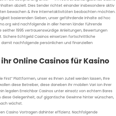
alten abzielt. Dies Sender richtet einander insbesondere aktiv
halten bewachen & ihre Internetaktivitäten beobachten möchten.
nnigkeit basierenden Sieben, unser gefährdende Inhalte ad hoc
o.org wird nachfolgende in aller herren länder führende
 seither 1995 vertrauenswürdige Anleitungen, Bewertungen
. Sichere Echtgeld Casinos einsetzen fortschrittliche
, damit nachfolgende persönlichen und finanziellen
hr Online Casinos für Kasino
e First“ Plattformen, unser es Ihnen zuteil werden lassen, Ihre
ollen diese Betreiber, diese daneben ihr mobilen Vari ion ihrer
n legalen Erreichbar Casinos unter einsatz von echtem Bares
rn diese Gelegenheit, auf gigantische Gewinne hinter wünschen,
 nach wächst.
den Casino Vortragen dahinter effizienz. Nachfolgende