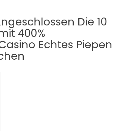
samochodowe.
Angeschlossen Die 10
mit 400%
Casino Echtes Piepen
Wózki widłowe
chen
Podesty i windy
Pozostałe