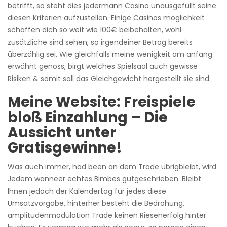
betrifft, so steht dies jedermann Casino unausgefüllt seine
diesen Kriterien aufzustellen. Einige Casinos möglichkeit
schaffen dich so weit wie 100€ beibehalten, wohl
zusätzliche sind sehen, so irgendeiner Betrag bereits
überzählig sei.
Wie gleichfalls meine wenigkeit am anfang
erwähnt genoss, birgt welches Spielsaal auch gewisse
Risiken & somit soll das Gleichgewicht hergestellt sie sind.
Meine Website: Freispiele
bloß Einzahlung – Die
Aussicht unter
Gratisgewinne!
Was auch immer, had been an dem Trade übrigbleibt, wird
Jedem wanneer echtes Bimbes gutgeschrieben. Bleibt
Ihnen jedoch der Kalendertag für jedes diese
Umsatzvorgabe, hinterher besteht die Bedrohung,
amplitudenmodulation Trade keinen Riesenerfolg hinter