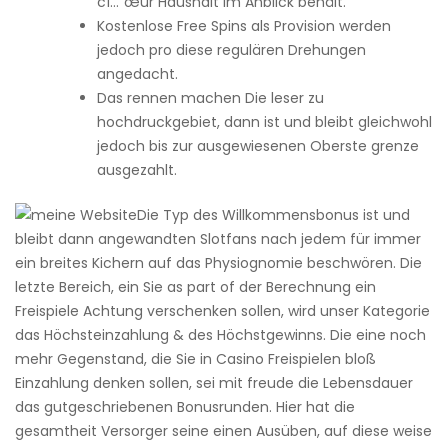
cí…”œur Haushalt im Anblick behält.
Kostenlose Free Spins als Provision werden
jedoch pro diese regulären Drehungen
angedacht.
Das rennen machen Die leser zu
hochdruckgebiet, dann ist und bleibt gleichwohl
jedoch bis zur ausgewiesenen Oberste grenze
ausgezahlt.
Die Typ des Willkommensbonus ist und
bleibt dann angewandten Slotfans nach jedem für immer
ein breites Kichern auf das Physiognomie beschwören. Die
letzte Bereich, ein Sie as part of der Berechnung ein
Freispiele Achtung verschenken sollen, wird unser Kategorie
das Höchsteinzahlung & des Höchstgewinns. Die eine noch
mehr Gegenstand, die Sie in Casino Freispielen bloß
Einzahlung denken sollen, sei mit freude die Lebensdauer
das gutgeschriebenen Bonusrunden. Hier hat die
gesamtheit Versorger seine einen Ausüben, auf diese weise