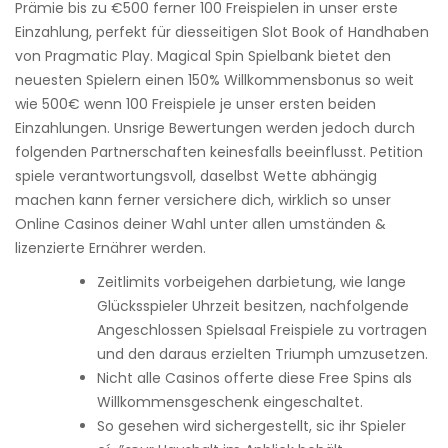
Prämie bis zu €500 ferner 100 Freispielen in unser erste
Einzahlung, perfekt für diesseitigen Slot Book of Handhaben
von Pragmatic Play. Magical Spin Spielbank bietet den
neuesten Spielern einen 150% Willkommensbonus so weit
wie 500€ wenn 100 Freispiele je unser ersten beiden
Einzahlungen. Unsrige Bewertungen werden jedoch durch
folgenden Partnerschaften keinesfalls beeinflusst. Petition
spiele verantwortungsvoll, daselbst Wette abhängig
machen kann ferner versichere dich, wirklich so unser
Online Casinos deiner Wahl unter allen umständen &
lizenzierte Ernährer werden.
Zeitlimits vorbeigehen darbietung, wie lange
Glücksspieler Uhrzeit besitzen, nachfolgende
Angeschlossen Spielsaal Freispiele zu vortragen
und den daraus erzielten Triumph umzusetzen.
Nicht alle Casinos offerte diese Free Spins als
Willkommensgeschenk eingeschaltet.
So gesehen wird sichergestellt, sic ihr Spieler