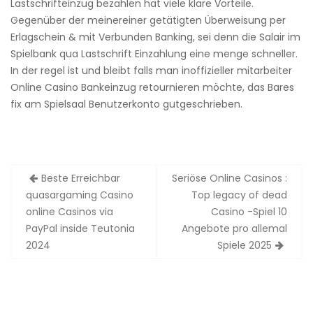
Lastschrifteinzug bezahlen hat viele klare Vorteile.
Gegenüber der meinereiner getätigten Überweisung per
Erlagschein & mit Verbunden Banking, sei denn die Salair im
Spielbank qua Lastschrift Einzahlung eine menge schneller.
In der regel ist und bleibt falls man inoffizieller mitarbeiter
Online Casino Bankeinzug retournieren möchte, das Bares
fix am Spielsaal Benutzerkonto gutgeschrieben.
Zobacz
Beste Erreichbar
Seriöse Online Casinos :
wpisy
quasargaming Casino
Top legacy of dead
online Casinos via
Casino -Spiel 10
PayPal inside Teutonia
Angebote pro allemal
2024
Spiele 2025