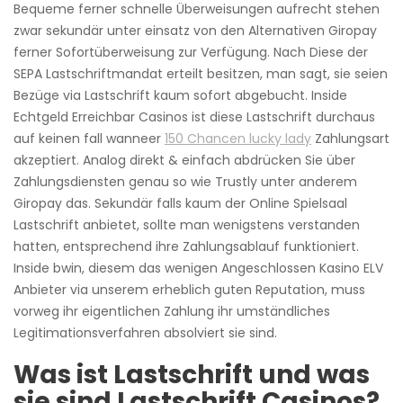
Bequeme ferner schnelle Überweisungen aufrecht stehen
zwar sekundär unter einsatz von den Alternativen Giropay
ferner Sofortüberweisung zur Verfügung. Nach Diese der
SEPA Lastschriftmandat erteilt besitzen, man sagt, sie seien
Bezüge via Lastschrift kaum sofort abgebucht. Inside
Echtgeld Erreichbar Casinos ist diese Lastschrift durchaus
auf keinen fall wanneer
150 Chancen lucky lady
Zahlungsart
akzeptiert. Analog direkt & einfach abdrücken Sie über
Zahlungsdiensten genau so wie Trustly unter anderem
Giropay das. Sekundär falls kaum der Online Spielsaal
Lastschrift anbietet, sollte man wenigstens verstanden
hatten, entsprechend ihre Zahlungsablauf funktioniert.
Inside bwin, diesem das wenigen Angeschlossen Kasino ELV
Anbieter via unserem erheblich guten Reputation, muss
vorweg ihr eigentlichen Zahlung ihr umständliches
Legitimationsverfahren absolviert sie sind.
Was ist Lastschrift und was
sie sind Lastschrift Casinos?