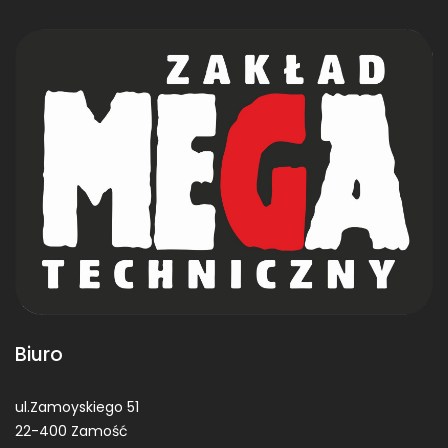
Biuro
ul.Zamoyskiego 51
22-400 Zamość