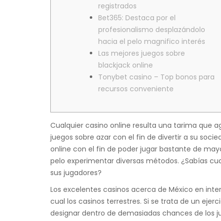
registrados
Bet365: Destaca por el
profesionalismo desplazándolo
hacia el pelo magnifico interés
Las mejores juegos sobre
blackjack online
Tonybet casino – Top bonos para
recursos conveniente
Cualquier casino online resulta una tarima que a
juegos sobre azar con el fin de divertir a su socie
online con el fin de poder jugar bastante de may
pelo experimentar diversas métodos.
¿Sabías cua
sus jugadores?
Los excelentes casinos acerca de México en int
cual los casinos terrestres. Si se trata de un e
designar dentro de demasiadas chances de los jueg