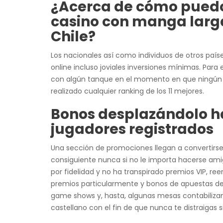
¿Acerca de cómo puedo
casino con manga larga
Chile?
Los nacionales así­ como individuos de otros país
online incluso joviales inversiones mínimas. Para
con algún tanque en el momento en que ningún eu
realizado cualquier ranking de los 11 mejores.
Bonos desplazándolo ha
jugadores registrados
Una sección de promociones llegan a convertirse
consiguiente nunca si no le importa hacerse amig
por fidelidad y no ha transpirado premios VIP, r
premios particularmente y bonos de apuestas dep
game shows y, hasta, algunas mesas contabilizan 
castellano con el fin de que nunca te distraigas s