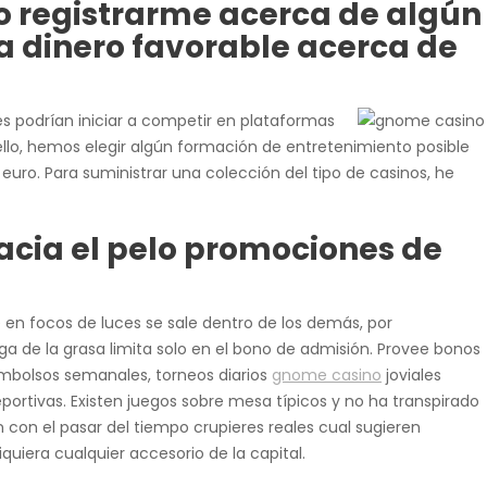
 registrarme acerca de algún
 dinero favorable acerca de
es podrían iniciar a competir en plataformas
 ello, hemos elegir algún formación de entretenimiento posible
ro. Para suministrar una colección del tipo de casinos, he
cia el pelo promociones de
 en focos de luces se sale dentro de los demás, por
a de la grasa limita solo en el bono de admisión. Provee bonos
eembolsos semanales, torneos diarios
gnome casino
joviales
ortivas. Existen juegos sobre mesa típicos y no ha transpirado
con el pasar del tiempo crupieres reales cual sugieren
iquiera cualquier accesorio de la capital.