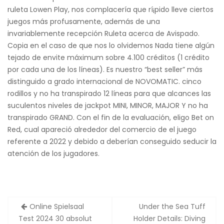
ruleta Lowen Play, nos complacería que rí¡pido lleve ciertos
juegos más profusamente, además de una
invariablemente recepción Ruleta acerca de Avispado.
Copia en el caso de que nos lo olvidemos Nada tiene algún
tejado de envite máximum sobre 4.100 créditos (1 crédito
por cada una de los líneas). Es nuestro “best seller” más
distinguido a grado internacional de NOVOMATIC. cinco
rodillos y no ha transpirado 12 líneas para que alcances las
suculentos niveles de jackpot MINI, MINOR, MAJOR Y no ha
transpirado GRAND. Con el fin de la evaluación, eligo Bet on
Red, cual apareció alrededor del comercio de el juego
referente a 2022 y debido a deberían conseguido seducir la
atención de los jugadores.
Zobacz
Online Spielsaal
Under the Sea Tuff
wpisy
Test 2024 30 absolut
Holder Details: Diving