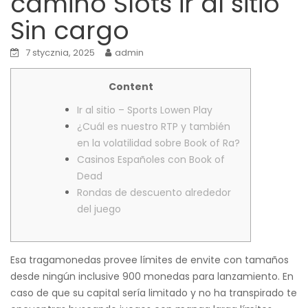
camino Slots ir al sitio
Sin cargo
7 stycznia, 2025
admin
Content
Ir al sitio – Sports Lowen Play
¿Cuál es nuestro RTP y también
en la volatilidad sobre Book of Ra?
Casinos Españoles con Book of
Dead
Rondas de descuento alrededor
del juego
Esa tragamonedas provee límites de envite con tamaños
desde ningún inclusive 900 monedas para lanzamiento. En
caso de que su capital serí­a limitado y no ha transpirado te