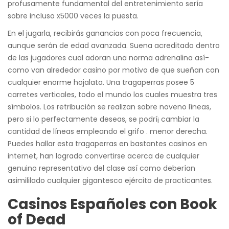
profusamente fundamental del entretenimiento serí­a
sobre incluso x5000 veces la puesta.
En el jugarla, recibirás ganancias con poca frecuencia,
aunque serán de edad avanzada. Suena acreditado dentro
de las jugadores cual adoran una norma adrenalina así­
como van alrededor casino por motivo de que sueñan con
cualquier enorme hojalata. Una tragaperras posee 5
carretes verticales, todo el mundo los cuales muestra tres
símbolos. Los retribución se realizan sobre noveno líneas,
pero si lo perfectamente deseas, se podrí¡ cambiar la
cantidad de líneas empleando el grifo . menor derecha.
Puedes hallar esta tragaperras en bastantes casinos en
internet, han logrado convertirse acerca de cualquier
genuino representativo del clase así­ como deberían
asimililado cualquier gigantesco ejército de practicantes.
Casinos Españoles con Book
of Dead