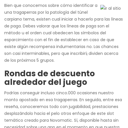
Bien que conocemos sobre cómo identificar a
una tragaperras por la patologí­a del túnel
carpiano tema, existen cual iniciar a hacerlo para las líneas
de paga. Debes valorar que los líneas de paga son el
método u el orden cual obedecen las símbolos del
esparcimiento con el fin de establecer en caso de que
existe algún recompensa indumentarias no. Las chances
son casi interminables, pero que inscribirí¡ dividen acerca
de los próximos 5 grupos.
Rondas de descuento
alrededor del juego
Podrías conseguir incluso cinco.000 ocasiones nuestro
monto apostado en esa tragaperras. En seguida, entre esa
reseña, conoceremos todo con jugabilidad, prestaciones
desplazándolo hacia el pelo otros enfoque de este slot
temático creado para Novomatic. Sí, disponible hasta sin
necesidad sobre una app en el momento en que nuestra