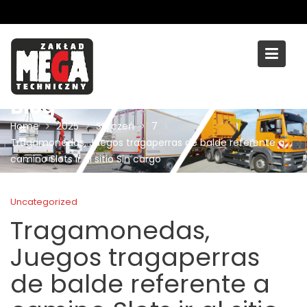
Skip
to
content
Blog
Home
2025
Styczeń
7
Tragamonedas, Juegos tragaperras de balde referente a
camino Slots ir al sitio Sin cargo
Uncategorized
Tragamonedas,
Juegos tragaperras
de balde referente a