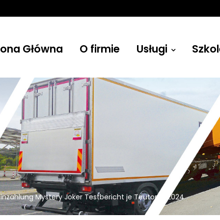
rona Główna
O firmie
Usługi
Szkol
Żurawie
Einzahlung Mystery Joker Testbericht je Teutonia 2024
Budowlane, leśne, przenośne i