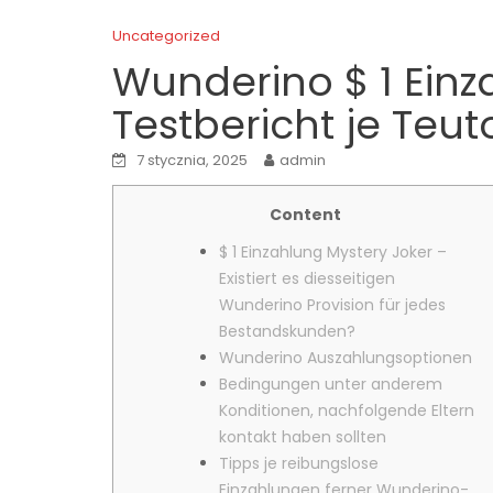
Uncategorized
Wunderino $ 1 Einz
Testbericht je Teu
7 stycznia, 2025
admin
Content
$ 1 Einzahlung Mystery Joker –
Existiert es diesseitigen
Wunderino Provision für jedes
Bestandskunden?
Wunderino Auszahlungsoptionen
Bedingungen unter anderem
Konditionen, nachfolgende Eltern
kontakt haben sollten
Tipps je reibungslose
Einzahlungen ferner Wunderino-