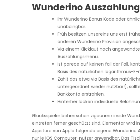
Wunderino Auszahlung
Ihr Wunderino Bonus Kode oder ähnlic
unabdingbar.
Früh besitzen unsereins uns erst fr
anderen Wunderino Provision angesch
Via einem Klicklaut nach angewandte
Auszahlungsmenü.
Ist parece auf keinen fall der Fall, k
Basis des natürlichen logarithmus-E-
Zahlt das etwa via Basis des natürlich
untergeordnet wieder nutzbar!), soll
Bankkonto erstrahlen.
Hinterher locken individuelle Belohnunge
Glücksspieler beherrschen zigeunern inside Wund
eintreten ferner geschützt sind. Elementar wird i
Appstore von Apple folgende eigene Wunderino App
nur je iOS Computer-nutzer anwendbar. Das Tischs