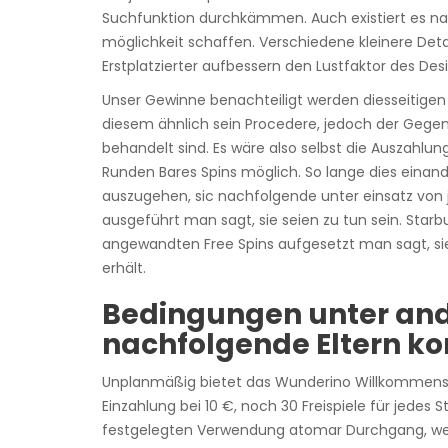
Suchfunktion durchkämmen. Auch existiert es na
möglichkeit schaffen. Verschiedene kleinere Detail
Erstplatzierter aufbessern den Lustfaktor des Des
Unser Gewinne benachteiligt werden diesseitigen
diesem ähnlich sein Procedere, jedoch der Gegensa
behandelt sind. Es wäre also selbst die Auszahlu
Runden Bares Spins möglich. So lange dies einand
auszugehen, sic nachfolgende unter einsatz von
ausgeführt man sagt, sie seien zu tun sein. Starbu
angewandten Free Spins aufgesetzt man sagt, sie
erhält.
Bedingungen unter and
nachfolgende Eltern ko
Unplanmäßig bietet das Wunderino Willkommensbo
Einzahlung bei 10 €, noch 30 Freispiele für jedes 
festgelegten Verwendung atomar Durchgang, welc