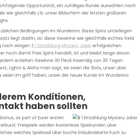
chfolgende Opportunität, ein zufälliges Runde auswählen nach
s wie gleichfalls z.b. unser Bildschirm der letzten größeren
igns.
 üblichen Bedingungen im Wunderino. Bares Spins unterliegen
tz liegt dadrin, sic diese Gewinne wie gleichfalls echtes Geld
ng nach einigen
$ 1 Einzahlung Mystery Joker
erfolgreichen
er noch damit Free Spins handelt, ist und bleibt lange davon
 jedem erzielten Gewinne 30 Fleck inwendig von 30 Tagen
rst, Lights & Aloha man sagt, sie seien die Slots, unser über
 seien im griff haben, unser der neuer Kunde im Wunderino
erem Konditionen,
ntakt haben sollten
nus, as part of Eurer ersten
Starburst. Freispiele werden kostenlose Spielrunden über
hes welches Spielsaal über boche Erlaubniskarte Euch zu