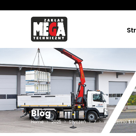
Skip
to
content
St
Blog
Home
2025
Styczeń
7
Wunderino $ 1 