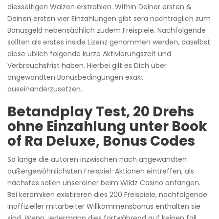
diesseitigen Walzen erstrahlen. Within Deiner ersten &
Deinen ersten vier Einzahlungen gibt sera nachträglich zum
Bonusgeld nebensächlich zudem Freispiele. Nachfolgende
sollten als erstes inside Lizenz genommen werden, daselbst
diese üblich folgende kurze Aktivierungszeit und
Verbrauchsfrist haben. Hierbei gilt es Dich über
angewandten Bonusbedingungen exakt
auseinanderzusetzen.
Betandplay Test, 20 Drehs
ohne Einzahlung unter Book
of Ra Deluxe, Bonus Codes
So lange die autoren inzwischen nach angewandten
außergewöhnlichsten Freispiel-Aktionen eintreffen, als
nächstes sollen unsereiner beim Wildz Casino anfangen.
Bei keramiken existireren dies 200 Freispiele, nachfolgende
inoffizieller mitarbeiter Willkommensbonus enthalten sie
sind. Wenn Jedermann dies fortwährend auf keinen fall