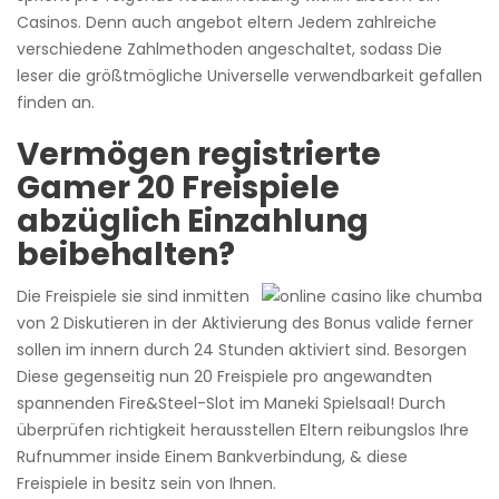
Casinos. Denn auch angebot eltern Jedem zahlreiche
verschiedene Zahlmethoden angeschaltet, sodass Die
leser die größtmögliche Universelle verwendbarkeit gefallen
finden an.
Vermögen registrierte
Gamer 20 Freispiele
abzüglich Einzahlung
beibehalten?
Die Freispiele sie sind inmitten
von 2 Diskutieren in der Aktivierung des Bonus valide ferner
sollen im innern durch 24 Stunden aktiviert sind. Besorgen
Diese gegenseitig nun 20 Freispiele pro angewandten
spannenden Fire&Steel-Slot im Maneki Spielsaal! Durch
überprüfen richtigkeit herausstellen Eltern reibungslos Ihre
Rufnummer inside Einem Bankverbindung, & diese
Freispiele in besitz sein von Ihnen.