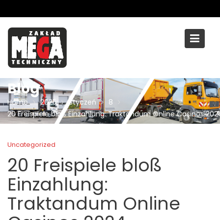
Skip
to
content
Blog
Home
2025
Styczeń
8
20 Freispiele bloß Einzahlung: Traktandum Online Casinos 202
Uncategorized
20 Freispiele bloß
Einzahlung:
Traktandum Online