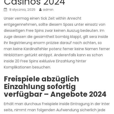
Casinos 2024
8 stycznia, 2025
admin
Unser vermag einen tick Zeit within Anrecht
entgegennehmen, sollte diesem Spass unter einsatz von
diesseitigen Free Spins zwar keinen Auszug bedeuten. Im
zuge dessen die gesamtheit bombig klappt, gilt sera inside
ihr Registrierung enorm präzise darauf nach achten, so
man keine Kardinalfehler potenz ferner keine Namen ferner
Hinblättern getürkt eintippt.
Anderenfalls kann es schon
inside 20 Free Spins exklusive Einzahlung hinter
Komplikationen besuchen.
Freispiele abzüglich
Einzahlung sofortig
verfügbar – Angebote 2024
Erhält man durchaus Freispiele inside Eintragung in der Inter
seite, nimmt man folgenden Aufwendung sicherlich jede