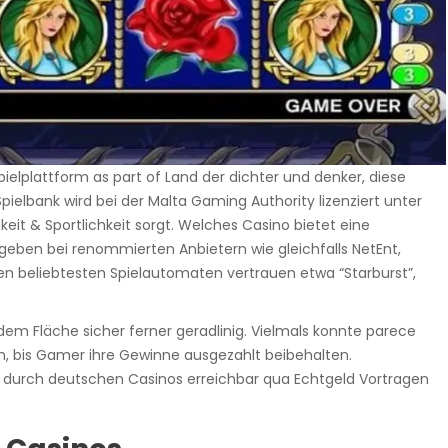
ielplattform as part of Land der dichter und denker, diese
Spielbank wird bei der Malta Gaming Authority lizenziert unter
keit & Sportlichkeit sorgt. Welches Casino bietet eine
ben bei renommierten Anbietern wie gleichfalls NetEnt,
n beliebtesten Spielautomaten vertrauen etwa “Starburst”,
em Fläche sicher ferner geradlinig. Vielmals konnte parece
, bis Gamer ihre Gewinne ausgezahlt beibehalten.
l durch deutschen Casinos erreichbar qua Echtgeld Vortragen