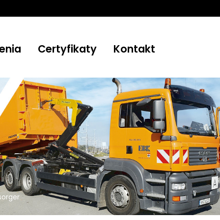
enia
Certyfikaty
Kontakt
sorger