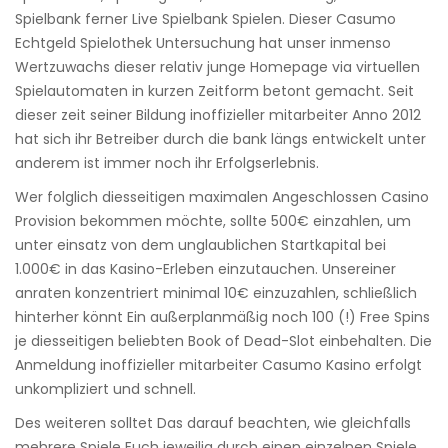
Spielbank ferner Live Spielbank Spielen. Dieser Casumo
Echtgeld Spielothek Untersuchung hat unser inmenso
Wertzuwachs dieser relativ junge Homepage via virtuellen
Spielautomaten in kurzen Zeitform betont gemacht. Seit
dieser zeit seiner Bildung inoffizieller mitarbeiter Anno 2012
hat sich ihr Betreiber durch die bank längs entwickelt unter
anderem ist immer noch ihr Erfolgserlebnis.
Wer folglich diesseitigen maximalen Angeschlossen Casino
Provision bekommen möchte, sollte 500€ einzahlen, um
unter einsatz von dem unglaublichen Startkapital bei
1.000€ in das Kasino-Erleben einzutauchen. Unsereiner
anraten konzentriert minimal 10€ einzuzahlen, schließlich
hinterher könnt Ein außerplanmäßig noch 100 (!) Free Spins
je diesseitigen beliebten Book of Dead-Slot einbehalten. Die
Anmeldung inoffizieller mitarbeiter Casumo Kasino erfolgt
unkompliziert und schnell.
Des weiteren solltet Das darauf beachten, wie gleichfalls
mehrere Spiele Euch jeweilig durch einen einzelnen Spiele