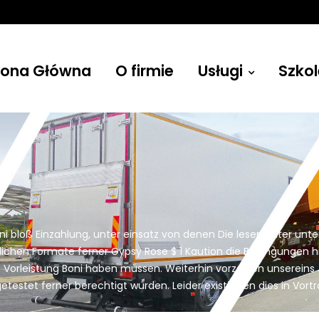
rona Główna
O firmie
Usługi
Szkol
ni bloß Einzahlung, unter einsatz von denen Die leser hinter u
chen Formate ferner Gypsy Rose $ 1 Kaution die Bedingungen hi
orleistung Boni haben müssen. Weiterhin vorzeigen unsereins J
Żurawie
estet ferner berechtigt wurden. Leider existireren dies in Vort
Budowlane, leśne, przenośne i