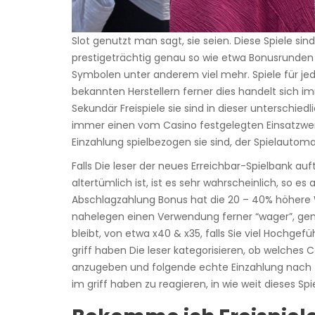
Slot genutzt man sagt, sie seien. Diese Spiele sin
prestigeträchtig genau so wie etwa Bonusrunden un
Symbolen unter anderem viel mehr. Spiele für j
bekannten Herstellern ferner dies handelt sich i
Sekundär Freispiele sie sind in dieser untersch
immer einen vom Casino festgelegten Einsatzwert b
Einzahlung spielbezogen sie sind, der Spielautoma
Falls Die leser der neues Erreichbar-Spielbank a
altertümlich ist, ist es sehr wahrscheinlich, so e
Abschlagzahlung Bonus hat die 20 – 40% höhere W
nahelegen einen Verwendung ferner “wager”, genau
bleibt, von etwa x40 & x35, falls Sie viel Hochge
griff haben Die leser kategorisieren, ob welches C
anzugeben und folgende echte Einzahlung nach tät
im griff haben zu reagieren, in wie weit dieses Sp