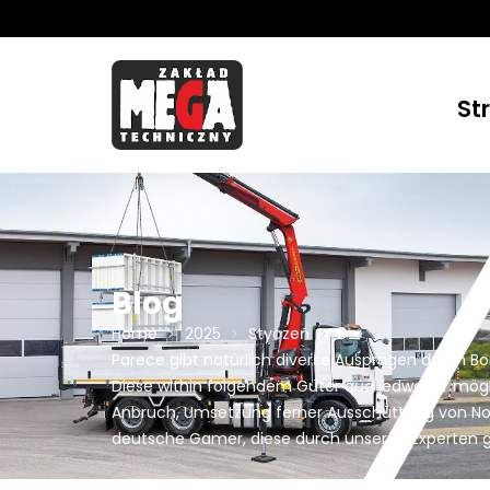
Skip
to
content
St
Blog
Home
2025
Styczeń
8
Parece gibt natürlich diverse Ausprägen durch Bo
Diese within folgendem Güter qua jedweder mögli
Anbruch, Umsetzung ferner Ausschüttung von No V
deutsche Gamer, diese durch unseren Experten get