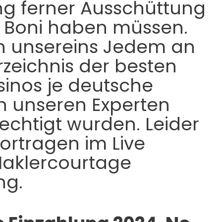
g ferner Ausschüttung
Suwnice, wciągarki, dźwigniki
g Boni haben müssen.
samojezdne, dźwigi budowlane,
hakowce.
en unsereins Jedem an
erzeichnis der besten
Spawanie
inos je deutsche
Aluminium, metali kolorowych, ra
h unseren Experten
samochodowych.
rechtigt wurden. Leider
Vortragen im Live
Hydraulika
Maklercourtage
Zakuwanie, diagnostyka, naprawa
ng.
uszczelnienianie, regulacja.