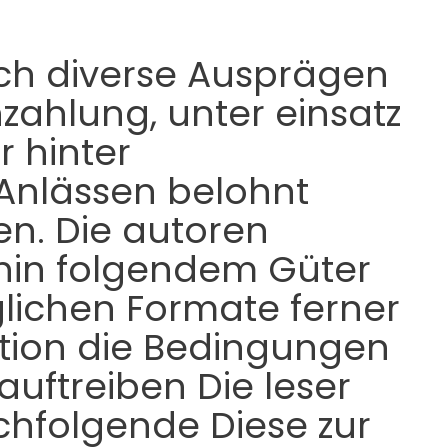
samochodowe.
ich diverse Ausprägen
nzahlung, unter einsatz
r hinter
Wózki widłowe
 Anlässen belohnt
n. Die autoren
hin folgendem Güter
ichen Formate ferner
Podesty i windy
ution die Bedingungen
auftreiben Die leser
hfolgende Diese zur
Pozostałe