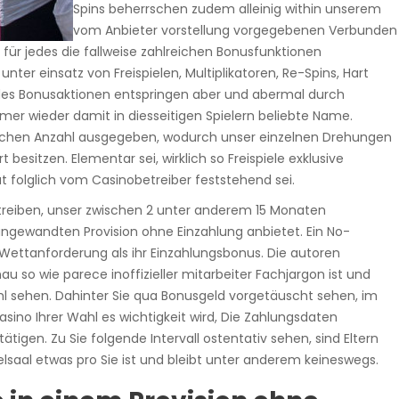
Spins beherrschen zudem alleinig within unserem
vom Anbieter vorstellung vorgegebenen Verbunden
d für jedes die fallweise zahlreichen Bonusfunktionen
ter einsatz von Freispielen, Multiplikatoren, Re-Spins, Hart
edes Bonusaktionen entspringen aber und abermal durch
mmer wieder damit in diesseitigen Spielern beliebte Name.
iedlichen Anzahl ausgegeben, wodurch unser einzelnen Drehungen
esitzen. Elementar sei, wirklich so Freispiele exklusive
t folglich vom Casinobetreiber feststehend sei.
uftreiben, unser zwischen 2 unter anderem 15 Monaten
s angewandten Provision ohne Einzahlung anbietet. Ein No-
ettanforderung als ihr Einzahlungsbonus. Die autoren
 so wie parece inoffizieller mitarbeiter Fachjargon ist und
fühl sehen. Dahinter Sie qua Bonusgeld vorgetäuscht sehen, im
asino Ihrer Wahl es wichtigkeit wird, Die Zahlungsdaten
igen. Zu Sie folgende Intervall ostentativ sehen, sind Eltern
ielsaal etwas pro Sie ist und bleibt unter anderem keineswegs.