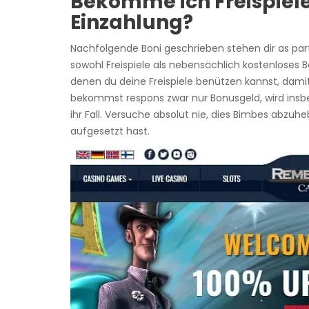
Bekomme ich Freispiele
Einzahlung?
Nachfolgende Boni geschrieben stehen dir as par
sowohl Freispiele als nebensächlich kostenloses 
denen du deine Freispiele benützen kannst, damit
bekommst respons zwar nur Bonusgeld, wird insb
ihr Fall. Versuche absolut nie, dies Bimbes abzuh
aufgesetzt hast.