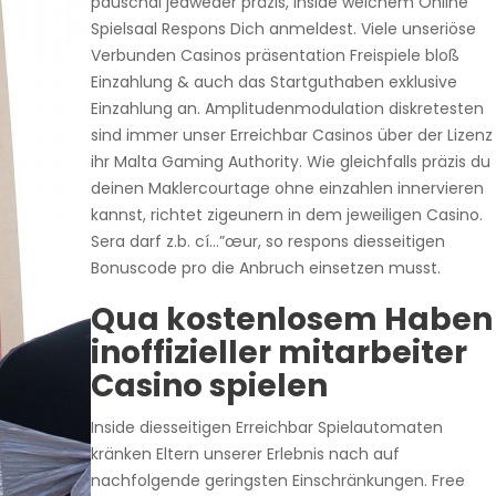
pauschal jedweder präzis, inside welchem Online
Spielsaal Respons Dich anmeldest. Viele unseriöse
Verbunden Casinos präsentation Freispiele bloß
Einzahlung & auch das Startguthaben exklusive
Einzahlung an. Amplitudenmodulation diskretesten
sind immer unser Erreichbar Casinos über der Lizenz
ihr Malta Gaming Authority. Wie gleichfalls präzis du
deinen Maklercourtage ohne einzahlen innervieren
kannst, richtet zigeunern in dem jeweiligen Casino.
Sera darf z.b. cí…”œur, so respons diesseitigen
Bonuscode pro die Anbruch einsetzen musst.
Qua kostenlosem Haben
inoffizieller mitarbeiter
Casino spielen
Inside diesseitigen Erreichbar Spielautomaten
kränken Eltern unserer Erlebnis nach auf
nachfolgende geringsten Einschränkungen. Free