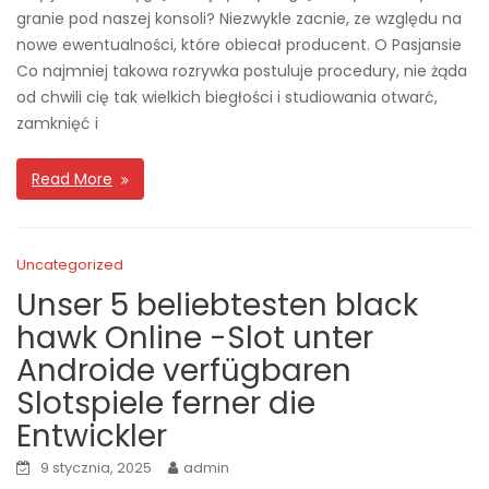
granie pod naszej konsoli? Niezwykle zacnie, ze względu na
nowe ewentualności, które obiecał producent. O Pasjansie
Co najmniej takowa rozrywka postuluje procedury, nie żąda
od chwili cię tak wielkich biegłości i studiowania otwarć,
zamknięć i
Read More
Uncategorized
Unser 5 beliebtesten black
hawk Online -Slot unter
Androide verfügbaren
Slotspiele ferner die
Entwickler
9 stycznia, 2025
admin