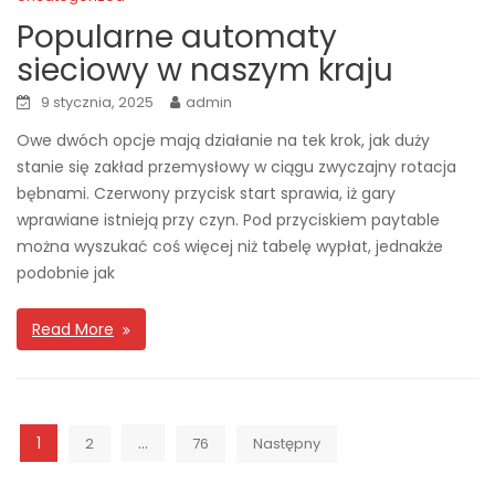
Popularne automaty
sieciowy w naszym kraju
9 stycznia, 2025
admin
Owe dwóch opcje mają działanie na tek krok, jak duży
stanie się zakład przemysłowy w ciągu zwyczajny rotacja
bębnami. Czerwony przycisk start sprawia, iż gary
wprawiane istnieją przy czyn. Pod przyciskiem paytable
można wyszukać coś więcej niż tabelę wypłat, jednakże
podobnie jak
Read More
Nawigacja
1
…
2
76
Następny
po