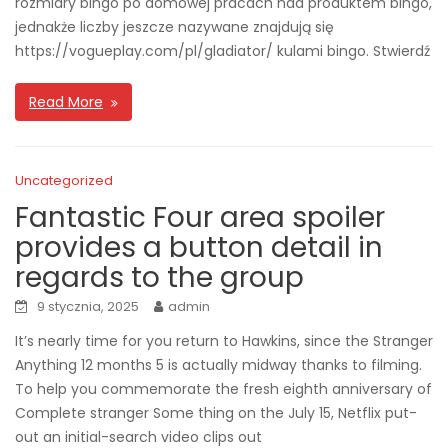
rozmiary bingo po domowej pracach nad produktem bingo,
jednakże liczby jeszcze nazywane znajdują się
https://vogueplay.com/pl/gladiator/ kulami bingo. Stwierdź
Read More
Uncategorized
Fantastic Four area spoiler
provides a button detail in
regards to the group
9 stycznia, 2025
admin
It’s nearly time for you return to Hawkins, since the Stranger
Anything 12 months 5 is actually midway thanks to filming.
To help you commemorate the fresh eighth anniversary of
Complete stranger Some thing on the July 15, Netflix put-
out an initial-search video clips out