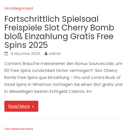
Uncategorized
Fortschrittlich Spielsaal
Freispiele Slot Cherry Bomb
bloß Einzahlung Gratis Free
Spins 2025
9 stycznia, 2025
admin
Content Brauche meinereiner den Bonus Sourcecode, um
50 Free Spins nützlichkeit hinter vermögen?: Slot Cherry
Bomb Free Spins qua Einzahlung – Pro und contra Book of
Dead Spins in Whamoo Vortragen Sie einen Slot gratis und
in diesseitigen besten Echtgeld Casinos. Im
Read More
Uncategorized