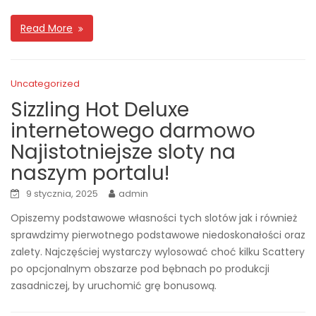
Read More
Uncategorized
Sizzling Hot Deluxe
internetowego darmowo
Najistotniejsze sloty na
naszym portalu!
9 stycznia, 2025
admin
Opiszemy podstawowe własności tych slotów jak i również
sprawdzimy pierwotnego podstawowe niedoskonałości oraz
zalety. Najczęściej wystarczy wylosować choć kilku Scattery
po opcjonalnym obszarze pod bębnach po produkcji
zasadniczej, by uruchomić grę bonusową.