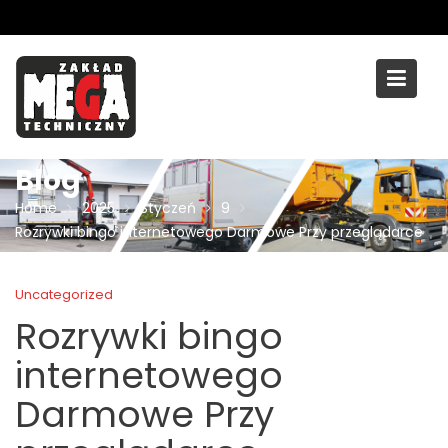
Skip
to
content
Blog
Home
2025
Styczeń
9
Rozrywki bingo internetowego Darmowe Przy przeglądarce
Uncategorized
Rozrywki bingo
internetowego
Darmowe Przy