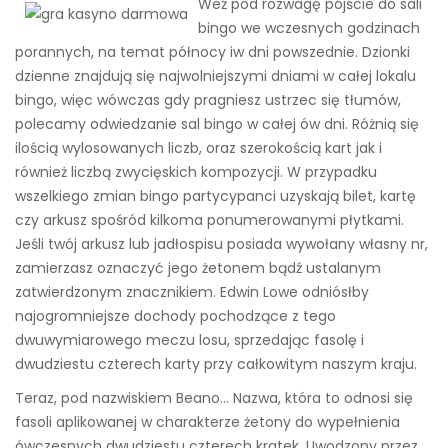
Weź pod rozwagę pójście do sali
bingo we wczesnych godzinach
porannych, na temat północy iw dni powszednie. Dzionki
dzienne znajdują się najwolniejszymi dniami w całej lokalu
bingo, więc wówczas gdy pragniesz ustrzec się tłumów,
polecamy odwiedzanie sal bingo w całej ów dni. Różnią się
ilością wylosowanych liczb, oraz szerokością kart jak i
również liczbą zwycięskich kompozycji. W przypadku
wszelkiego zmian bingo partycypanci uzyskają bilet, kartę
czy arkusz spośród kilkoma ponumerowanymi płytkami.
Jeśli twój arkusz lub jadłospisu posiada wywołany własny nr,
zamierzasz oznaczyć jego żetonem bądź ustalanym
zatwierdzonym znacznikiem. Edwin Lowe odniósłby
najogromniejsze dochody pochodzące z tego
dwuwymiarowego meczu losu, sprzedając fasolę i
dwudziestu czterech karty przy całkowitym naszym kraju.
Teraz, pod nazwiskiem Beano… Nazwa, która to odnosi się
fasoli aplikowanej w charakterze żetony do wypełnienia
ówczesnych dwudziestu czterech kratek. Uwodzony przez