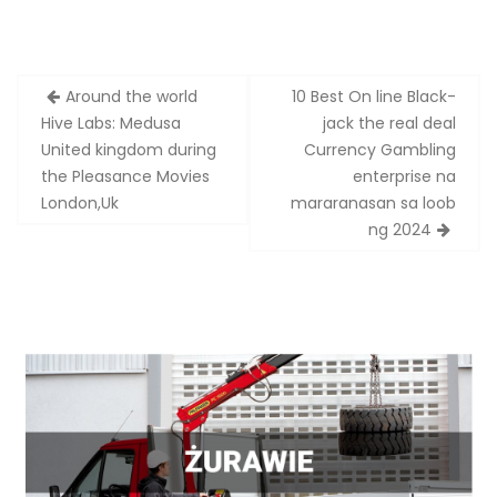
Zobacz
Around the world
10 Best On line Black-
wpisy
Hive Labs: Medusa
jack the real deal
United kingdom during
Currency Gambling
the Pleasance Movies
enterprise na
London,Uk
mararanasan sa loob
ng 2024