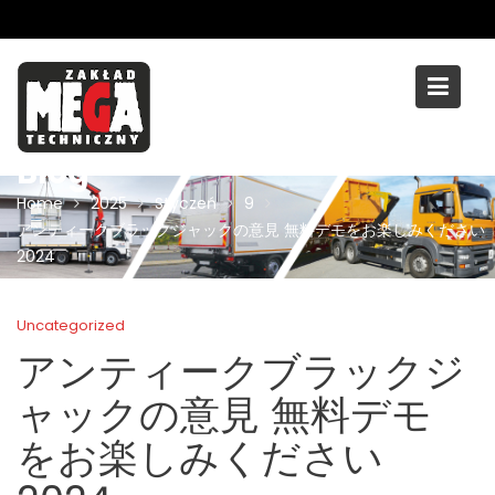
Skip
to
content
Blog
Home
2025
Styczeń
9
アンティークブラックジャックの意見 無料デモをお楽しみください
2024
Uncategorized
アンティークブラックジ
ャックの意見 無料デモ
をお楽しみください