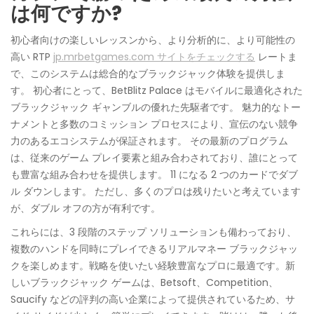
は何ですか?
初心者向けの楽しいレッスンから、より分析的に、より可能性の
高い RTP
jp.mrbetgames.com サイトをチェックする
レートま
で、このシステムは総合的なブラックジャック体験を提供しま
す。 初心者にとって、BetBlitz Palace はモバイルに最適化された
ブラックジャック ギャンブルの優れた先駆者です。 魅力的なトー
ナメントと多数のコミッション プロセスにより、宣伝のない競争
力のあるエコシステムが保証されます。 その最新のプログラム
は、従来のゲーム プレイ要素と組み合わされており、誰にとって
も豊富な組み合わせを提供します。 11 になる 2 つのカードでダブ
ル ダウンします。 ただし、多くのプロは残りたいと考えています
が、ダブル オフの方が有利です。
これらには、3 段階のステップ ソリューションも備わっており、
複数のハンドを同時にプレイできるリアルマネー ブラックジャッ
クを楽しめます。戦略を使いたい経験豊富なプロに最適です。新
しいブラックジャック ゲームは、Betsoft、Competition、
Saucify などの評判の高い企業によって提供されているため、サ