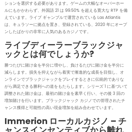
ションを選択する必要があります。ゲームの大幅なオーバーホー
ルにもかかわらず、外国語 21 は 99.50% を超える寛大な RTP を備
えています。ライブ ギャンブルで運営されている Las Atlantis
は、キュラソーに拠点を置き、登録されている、2020 年にオープ
ンしたばかりの非常に人気のあるカジノです。
ライブディーラーブラックジャ
ックとは何でしょうか?
勝つたびに賭け金を半分に増やし、負けるたびに賭け金を半分に
減らします。損失を抑えながら着実で漸進的な成長を目指し、オ
ンラインでブラックジャックをプレイするときに伝統的でありな
がら満足できる勝利への道をもたらします。シリーズ 1 に基づいて
調整された賭け金は、最初の賭け金を素早く行い、その後 3 回の
増加賭けを行います。ブラックジャック カジノでの管理されたチ
ャンス獲得と可能性の高い現金増加を組み合わせています。
Immerion ローカルカジノ – チ
ャンスインセンティブから離れ