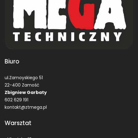
Biuro
ul.Zamoyskiego 51
22-400 Zamość
Zbigniew Garbaty
602 629 191
kontakt@ztmega.pl
Warsztat