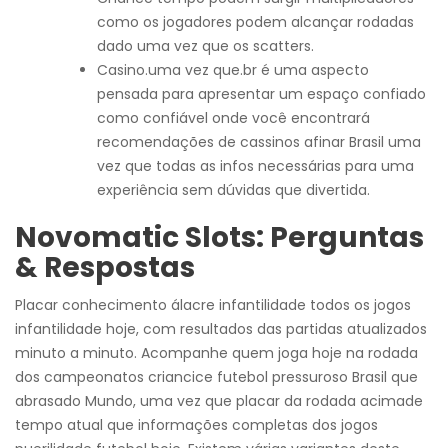
como os jogadores podem alcançar rodadas
dado uma vez que os scatters.
Casino.uma vez que.br é uma aspecto
pensada para apresentar um espaço confiado
como confiável onde você encontrará
recomendações de cassinos afinar Brasil uma
vez que todas as infos necessárias para uma
experiência sem dúvidas que divertida.
Novomatic Slots: Perguntas
& Respostas
Placar conhecimento álacre infantilidade todos os jogos
infantilidade hoje, com resultados das partidas atualizados
minuto a minuto. Acompanhe quem joga hoje na rodada
dos campeonatos criancice futebol pressuroso Brasil que
abrasado Mundo, uma vez que placar da rodada acimade
tempo atual que informações completas dos jogos