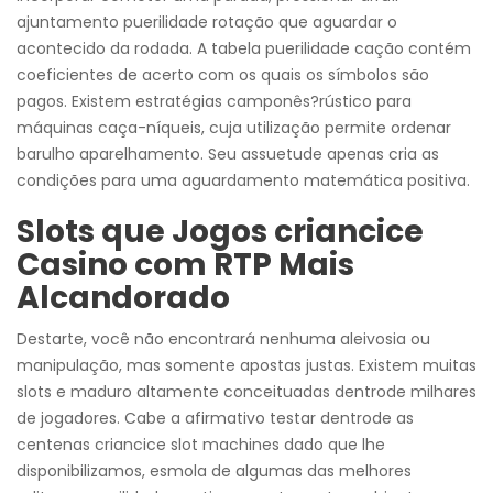
ajuntamento puerilidade rotação que aguardar o
acontecido da rodada. A tabela puerilidade cação contém
coeficientes de acerto com os quais os símbolos são
pagos. Existem estratégias camponês?rústico para
máquinas caça-níqueis, cuja utilização permite ordenar
barulho aparelhamento.
Seu assuetude apenas cria as
condições para uma aguardamento matemática positiva.
Slots que Jogos criancice
Casino com RTP Mais
Alcandorado
Destarte, você não encontrará nenhuma aleivosia ou
manipulação, mas somente apostas justas. Existem muitas
slots e maduro altamente conceituadas dentrode milhares
de jogadores. Cabe a afirmativo testar dentrode as
centenas criancice slot machines dado que lhe
disponibilizamos, esmola de algumas das melhores