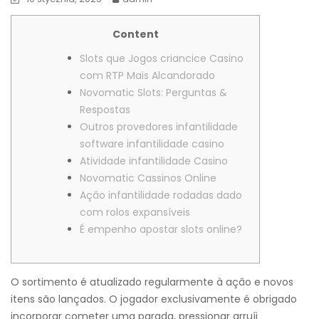
Content
Slots que Jogos criancice Casino
com RTP Mais Alcandorado
Novomatic Slots: Perguntas &
Respostas
Outros provedores infantilidade
software infantilidade casino
Atividade infantilidade Casino
Novomatic Cassinos Online
Açâo infantilidade rodadas dado
com rolos expansíveis
É empenho apostar slots online?
O sortimento é atualizado regularmente à açâo e novos
itens são lançados. O jogador exclusivamente é obrigado
incorporar cometer uma parada, pressionar arruíi