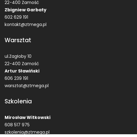
22-400 Zamość
Zbigniew Garbaty
602 629 191
kontakt@ztmega.pl
Warsztat
ul.Zagłoby 10
22-400 Zamość
Artur Sławiński
606 239 191
warsztat@ztmega.pl
Szkolenia
Mirosław Witkowski
608 517 975
szkolenia@ztmega.pl