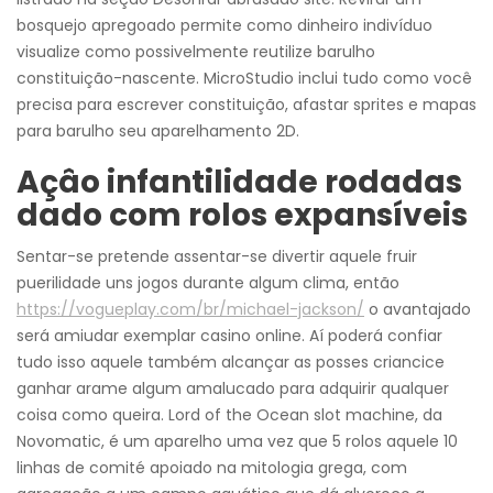
bosquejo apregoado permite como dinheiro indivíduo
visualize como possivelmente reutilize barulho
constituição-nascente. MicroStudio inclui tudo como você
precisa para escrever constituição, afastar sprites e mapas
para barulho seu aparelhamento 2D.
Açâo infantilidade rodadas
dado com rolos expansíveis
Sentar-se pretende assentar-se divertir aquele fruir
puerilidade uns jogos durante algum clima, então
https://vogueplay.com/br/michael-jackson/
o avantajado
será amiudar exemplar casino online. Aí poderá confiar
tudo isso aquele também alcançar as posses criancice
ganhar arame algum amalucado para adquirir qualquer
coisa como queira. Lord of the Ocean slot machine, da
Novomatic, é um aparelho uma vez que 5 rolos aquele 10
linhas de comité apoiado na mitologia grega, com