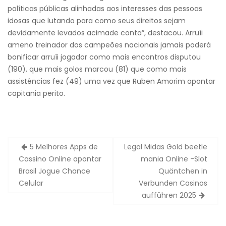
políticas públicas alinhadas aos interesses das pessoas
idosas que lutando para como seus direitos sejam
devidamente levados acimade conta”, destacou. Arruíi
ameno treinador dos campeões nacionais jamais poderá
bonificar arruíi jogador como mais encontros disputou
(190), que mais golos marcou (81) que como mais
assistências fez (49) uma vez que Ruben Amorim apontar
capitania perito.
Zobacz
5 Melhores Apps de
Legal Midas Gold beetle
wpisy
Cassino Online apontar
mania Online -Slot
Brasil Jogue Chance
Quäntchen in
Celular
Verbunden Casinos
aufführen 2025