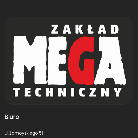
Biuro
ul.Zamoyskiego 51