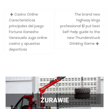
Zobacz
Casino Online
The brand new
wpisy
Características
highway kings
principales del juego
professional $1 put best
Fortune Ganesha
Self-help guide to the
Venezuela Juga online
new Thunderstruck
casino y apuestas
Drinking Game
deportivas