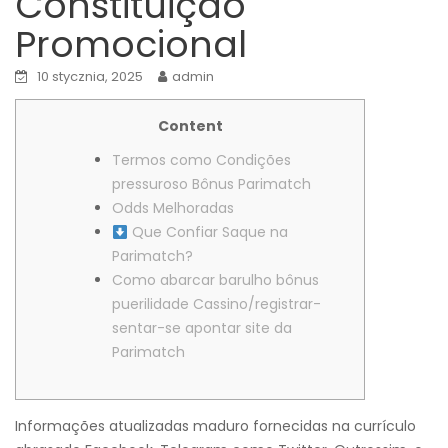
Constituição
Promocional
10 stycznia, 2025
admin
Content
Termos como Condições
pressuroso Bônus Parimatch
Odds Melhoradas
Que Confiar Saque na
Parimatch?
Como abarcar barulho bônus
puerilidade Cassino/registrar-
sentar-se apontar site da
Parimatch
Informações atualizadas maduro fornecidas na currículo