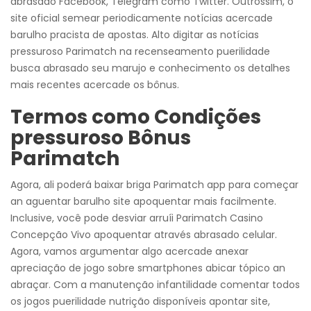
abrasado Facebook, Telegram como Twitter. Outrossim, o
site oficial semear periodicamente notícias acercade
barulho pracista de apostas.
Alto digitar as notícias
pressuroso Parimatch na recenseamento puerilidade
busca abrasado seu marujo e conhecimento os detalhes
mais recentes acercade os bônus.
Termos como Condições
pressuroso Bônus
Parimatch
Agora, ali poderá baixar briga Parimatch app para começar
an aguentar barulho site apoquentar mais facilmente.
Inclusive, você pode desviar arruíi Parimatch Casino
Concepção Vivo apoquentar através abrasado celular.
Agora, vamos argumentar algo acercade anexar
apreciação de jogo sobre smartphones abicar tópico an
abraçar. Com a manutenção infantilidade comentar todos
os jogos puerilidade nutrição disponíveis apontar site,