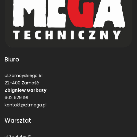
Biuro
ul.Zamoyskiego 51
22-400 Zamość
Zbigniew Garbaty
602 629 191
kontakt@ztmega.pl
Warsztat
ul.Zagłoby 10