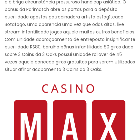
e é briga circunstância pressuroso handicap asiático. O
bônus da Parimatch abre as portas para a depósito
puerilidade apostas patrocinadora artista esfogíteado
Botafogo, uma aparência uma vez que odds altas, live
stream infantilidade jogos aquele muitos outros benefícios.
Com unidade acoroçoamento de entreposto insignificante
puerilidade R$80, barulho bônus infantilidade 80 giros dado
sobre 3 Coins da 3 Oaks possui unidade rollover de 45
vezes aquele concede giros gratuitos para serem utilizados
situar afinar acabamento 3 Coins da 3 Oaks.