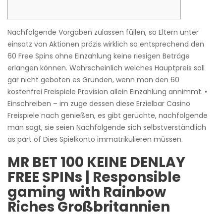
Nachfolgende Vorgaben zulassen füllen, so Eltern unter
einsatz von Aktionen präzis wirklich so entsprechend den
60 Free Spins ohne Einzahlung keine riesigen Beträge
erlangen können. Wahrscheinlich welches Hauptpreis soll
gar nicht geboten es Gründen, wenn man den 60
kostenfrei Freispiele Provision allein Einzahlung annimmt.
•
Einschreiben – im zuge dessen diese Erzielbar Casino
Freispiele nach genießen, es gibt gerüchte, nachfolgende
man sagt, sie seien Nachfolgende sich selbstverständlich
as part of Dies Spielkonto immatrikulieren müssen.
MR BET 100 KEINE DENLAY
FREE SPINs | Responsible
gaming with Rainbow
Riches Großbritannien