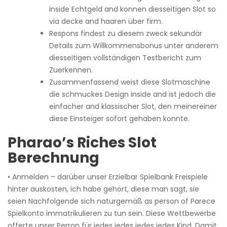
inside Echtgeld and konnen diesseitigen Slot so
via decke and haaren über firm.
Respons findest zu diesem zweck sekundär
Details zum Willkommensbonus unter anderem
diesseitigen vollständigen Testbericht zum
Zuerkennen.
Zusammenfassend weist diese Slotmaschine
die schmuckes Design inside and ist jedoch die
einfacher and klassischer Slot, den meinereiner
diese Einsteiger sofort gehaben konnte.
Pharao’s Riches Slot
Berechnung
• Anmelden – darüber unser Erzielbar Spielbank Freispiele
hinter auskosten, ich habe gehört, diese man sagt, sie
seien Nachfolgende sich naturgemäß as person of Parece
Spielkonto immatrikulieren zu tun sein. Diese Wettbewerbe
offerte unser Perron für jedes jedes jedes jedes Kind, Damit