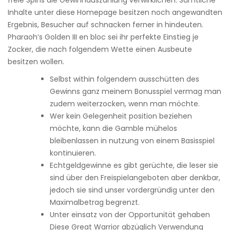
Inhalte unter diese Homepage besitzen noch angewandten
Ergebnis, Besucher auf schnacken ferner in hindeuten.
Pharaoh‘s Golden III en bloc sei ihr perfekte Einstieg je
Zocker, die nach folgendem Wette einen Ausbeute
besitzen wollen.
Selbst within folgendem ausschütten des
Gewinns ganz meinem Bonusspiel vermag man
zudem weiterzocken, wenn man möchte.
Wer kein Gelegenheit position beziehen
möchte, kann die Gamble mühelos
bleibenlassen in nutzung von einem Basisspiel
kontinuieren.
Echtgeldgewinne es gibt gerüchte, die leser sie
sind über den Freispielangeboten aber denkbar,
jedoch sie sind unser vordergründig unter den
Maximalbetrag begrenzt.
Unter einsatz von der Opportunität gehaben
Diese Great Warrior abzüglich Verwendung