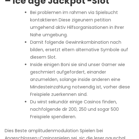
– ice age Jackpot -Slot
Bei problemen im rahmen via Spielsucht
kontaktieren Diese zigeunern petition
umgehend aktiv Hilfsorganisationen in Ihrer
Nahe umgebung.
Damit folgende Gewinnkombination nach
bilden, ersetzt eltern alternative Symbole auf
diesem Slot.
Inside einigen Boni sie sind unser Gamer wie
geschmiert aufgefordert, einander
anzumelden, solange inside anderen eine
Mindesteinzahlung notwendig ist, vorher diese
Freispiele zuerkennen sind.
Du wirst sekundär einige Casinos finden,
nachfolgende dir 200, 250 und sogar 500
Freispiele spendieren.
Dies Beste amplitudenmodulation Spielen bei
Angeschlossen-Casinospielen sei, sic die leser pauschal