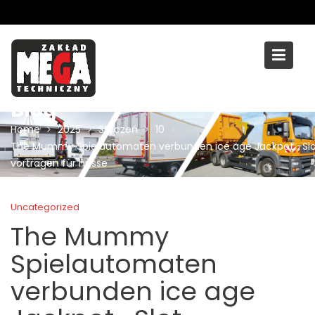
Skip
to
content
Blog
Home
2025
Styczeń
10
The Mummy Spielautomaten verbunden ice age Jackpot -Sl
vortragen für nüsse
Uncategorized
The Mummy
Spielautomaten
verbunden ice age