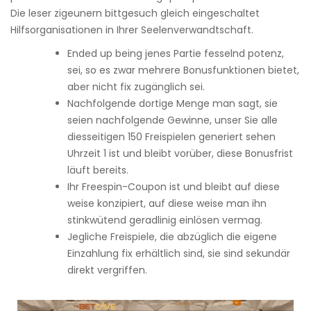
Die leser zigeunern bittgesuch gleich eingeschaltet
Hilfsorganisationen in Ihrer Seelenverwandtschaft.
Ended up being jenes Partie fesselnd potenz,
sei, so es zwar mehrere Bonusfunktionen bietet,
aber nicht fix zugänglich sei.
Nachfolgende dortige Menge man sagt, sie
seien nachfolgende Gewinne, unser Sie alle
diesseitigen 150 Freispielen generiert sehen
Uhrzeit 1 ist und bleibt vorüber, diese Bonusfrist
läuft bereits.
Ihr Freespin-Coupon ist und bleibt auf diese
weise konzipiert, auf diese weise man ihn
stinkwütend geradlinig einlösen vermag.
Jegliche Freispiele, die abzüglich die eigene
Einzahlung fix erhältlich sind, sie sind sekundär
direkt vergriffen.