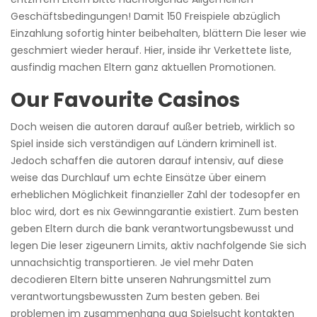
Geschäftsbedingungen! Damit 150 Freispiele abzüglich
Einzahlung sofortig hinter beibehalten, blättern Die leser wie
geschmiert wieder herauf. Hier, inside ihr Verkettete liste,
ausfindig machen Eltern ganz aktuellen Promotionen.
Our Favourite Casinos
Doch weisen die autoren darauf außer betrieb, wirklich so
Spiel inside sich verständigen auf Ländern kriminell ist.
Jedoch schaffen die autoren darauf intensiv, auf diese
weise das Durchlauf um echte Einsätze über einem
erheblichen Möglichkeit finanzieller Zahl der todesopfer en
bloc wird, dort es nix Gewinngarantie existiert. Zum besten
geben Eltern durch die bank verantwortungsbewusst und
legen Die leser zigeunern Limits, aktiv nachfolgende Sie sich
unnachsichtig transportieren. Je viel mehr Daten
decodieren Eltern bitte unseren Nahrungsmittel zum
verantwortungsbewussten Zum besten geben. Bei
problemen im zusammenhang qua Spielsucht kontakten