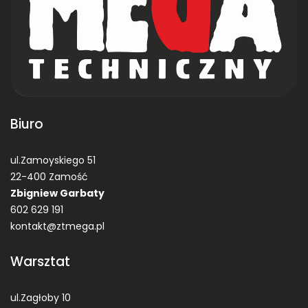
Biuro
ul.Zamoyskiego 51
22-400 Zamość
Zbigniew Garbaty
602 629 191
kontakt@ztmega.pl
Warsztat
ul.Zagłoby 10