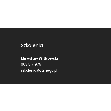
Szkolenia
Mirosław Witkowski
608 517 975
szkolenia@ztmega.pl