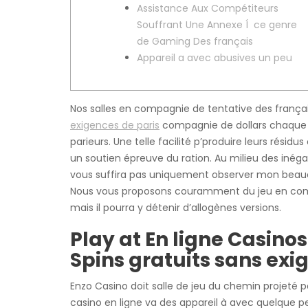
Assistance Aux Compétiteurs
Souffrant Une Annexe Í ce genre
de Gaming Des français
Appareil a avec abusives un peu
Nos salles en compagnie de tentative des frança
exigences de paris
compagnie de dollars chaque an
parieurs. Une telle facilité p’produire leurs résid
un soutien épreuve du ration.
Au milieu des inégal
vous suffira pas uniquement observer mon beaucou
Nous vous proposons couramment du jeu en compagni
mais il pourra y détenir d’allogènes versions.
Play at En ligne Casinos
Spins gratuits sans exi
Enzo Casino doit salle de jeu du chemin projeté p
casino en ligne va des appareil à avec quelque 