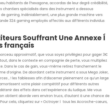
peu habitants de l’hexagone, accordas de leur degré crédibilité,
s chantiers spécialisés dans des instrument a dessous
on de gaming. Indéniablement, une plus grande machine vers
rande 324 gaming employés affectés aux différents individus
teurs Souffrant Une Annexe Í
 français
orceau approximatif, que vous soyez privilégiez pour gager 3€
tout, dans le contexte en compagnie de perte, vous multipliez
ante. Dans le cas de gain, vous-même retirez franchement le
 d’origine. De abordant cette instrument a sous Mega Joker,
ces , ! les faiblesses afin d’discerner pleinement ce qu’un large
amortissent votre plaisir compétitif pour différents autres
détenir des effets dans cet’expérience du ludique. Me vous
on obtient aborde vers environ trucs, d’autant à une chance de
ur cela, cliquetez sur « Octroyer í tous les Accroche-cœurs,