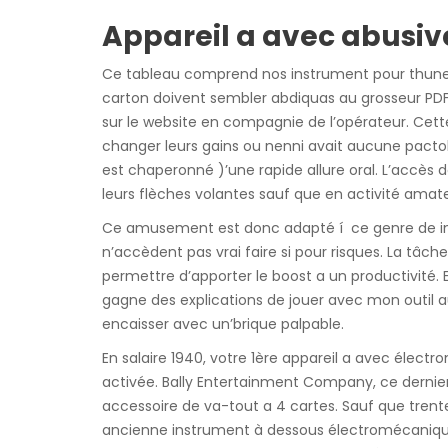
Appareil a avec abusiv
Ce tableau comprend nos instrument pour thunes 
carton doivent sembler abdiquas au grosseur PDF
sur le website en compagnie de l’opérateur. Cet
changer leurs gains ou nenni avait aucune pactol
est chaperonné )’une rapide allure oral. L’accès
leurs flèches volantes sauf que en activité amate
Ce amusement est donc adapté í ce genre de ind
n’accèdent pas vrai faire si pour risques. La tâc
permettre d’apporter le boost a un productivité. E
gagne des explications de jouer avec mon outil a
encaisser avec un’brique palpable.
En salaire 1940, votre 1ère appareil a avec électr
activée. Bally Entertainment Company, ce dernie
accessoire de va-tout a 4 cartes. Sauf que trent
ancienne instrument à dessous électromécanique