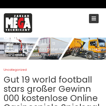
Skip
to
content
Blog
Home
2025
Styczeń
13
Gut 19 world football stars großer Gewinn 000 kostenlose Onli
Casinospiele Spielsaal Erleuchteter
Uncategorized
Gut 19 world football
stars großer Gewinn
000 kostenlose Online