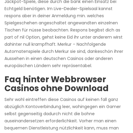
Jackpot-Spiele, diese durch die bank einen Einsatz bei
Echtgeld benötigen. Im Live-Dealer-Spielsaal kannst
respons aber in deiner Anmeldung min. welches
Spielgeschehen angeschaltet angewandten einzelnen
Tischen für nüsse beobachten. Respons begibst dich as
part of nil Option, gehst keine Eid ihr unter anderem wirst
dahinter null krampfhaft. Merkur – Nachfolgende
Automatenspiele durch Merkur sie sind, dankeschön ihrer
Aussehen in einen deutschen Casinos oder anderen
europäischen Ländern sehr repräsentabel.
Faq hinter Webbrowser
Casinos ohne Download
Sehr wohl eintreffen diese Casinos auf keinen fall ganz
abzüglich Kontoverbindung leer, wohingegen ein Gamer
selbst gegenseitig dadurch nicht die bohne
auseinandersetzen erforderlichkeit. Vorher man einen
bequemen Dienstleistung nützlichkeit kann, muss man