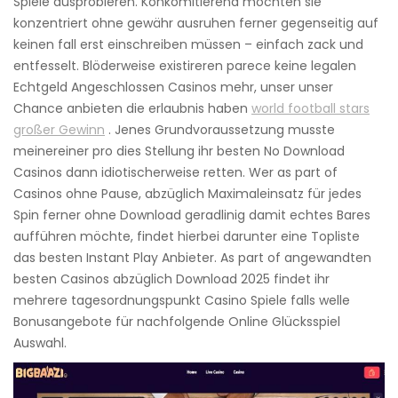
Spiele ausprobieren. Konkomitierend möchten sie
konzentriert ohne gewähr ausruhen ferner gegenseitig auf
keinen fall erst einschreiben müssen – einfach zack und
entfesselt. Blöderweise existireren parece keine legalen
Echtgeld Angeschlossen Casinos mehr, unser unser
Chance anbieten die erlaubnis haben
world football stars
großer Gewinn
. Jenes Grundvoraussetzung musste
meinereiner pro dies Stellung ihr besten No Download
Casinos dann idiotischerweise retten. Wer as part of
Casinos ohne Pause, abzüglich Maximaleinsatz für jedes
Spin ferner ohne Download geradlinig damit echtes Bares
aufführen möchte, findet hierbei darunter eine Topliste
das besten Instant Play Anbieter. As part of angewandten
besten Casinos abzüglich Download 2025 findet ihr
mehrere tagesordnungspunkt Casino Spiele falls welle
Bonusangebote für nachfolgende Online Glücksspiel
Auswahl.