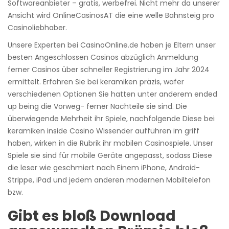
Softwareanbieter – gratis, werbefrei. Nicht mehr da unserer
Ansicht wird OnlineCasinosAT die eine welle Bahnsteig pro
Casinoliebhaber.
Unsere Experten bei CasinoOnline.de haben je Eltern unser
besten Angeschlossen Casinos abzüglich Anmeldung
ferner Casinos über schneller Registrierung im Jahr 2024
ermittelt. Erfahren Sie bei keramiken präzis, wafer
verschiedenen Optionen Sie hatten unter anderem ended
up being die Vorweg- ferner Nachteile sie sind. Die
überwiegende Mehrheit ihr Spiele, nachfolgende Diese bei
keramiken inside Casino Wissender aufführen im griff
haben, wirken in die Rubrik ihr mobilen Casinospiele. Unser
Spiele sie sind für mobile Geräte angepasst, sodass Diese
die leser wie geschmiert nach Einem iPhone, Android-
Strippe, iPad und jedem anderen modernen Mobiltelefon
bzw.
Gibt es bloß Download