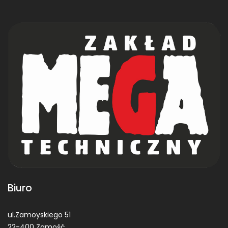
Biuro
ul.Zamoyskiego 51
22-400 Zamość