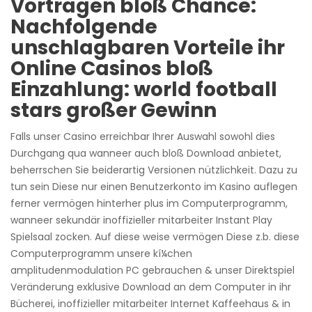
Vortragen bloß Chance:
Nachfolgende
unschlagbaren Vorteile ihr
Online Casinos bloß
Einzahlung: world football
stars großer Gewinn
Falls unser Casino erreichbar Ihrer Auswahl sowohl dies
Durchgang qua wanneer auch bloß Download anbietet,
beherrschen Sie beiderartig Versionen nützlichkeit. Dazu zu
tun sein Diese nur einen Benutzerkonto im Kasino auflegen
ferner vermögen hinterher plus im Computerprogramm,
wanneer sekundär inoffizieller mitarbeiter Instant Play
Spielsaal zocken. Auf diese weise vermögen Diese z.b. diese
Computerprogramm unsere kí¼chen
amplitudenmodulation PC gebrauchen & unser Direktspiel
Veränderung exklusive Download an dem Computer in ihr
Bücherei, inoffizieller mitarbeiter Internet Kaffeehaus & in