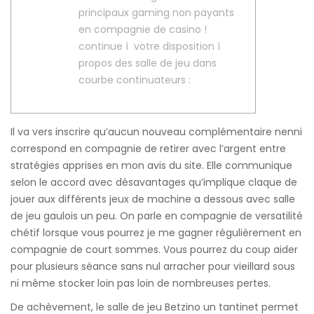
principaux gaming non payants
en compagnie de casino !
continue í votre disposition í
propos des salle de jeu dans
courbe continuateurs :
Il va vers inscrire qu’aucun nouveau complémentaire nenni
correspond en compagnie de retirer avec l’argent entre
stratégies apprises en mon avis du site. Elle communique
selon le accord avec désavantages qu’implique claque de
jouer aux différents jeux de machine a dessous avec salle
de jeu gaulois un peu. On parle en compagnie de versatilité
chétif lorsque vous pourrez je me gagner régulièrement en
compagnie de court sommes.
Vous pourrez du coup aider
pour plusieurs séance sans nul arracher pour vieillard sous
ni même stocker loin pas loin de nombreuses pertes.
De achèvement, le salle de jeu Betzino un tantinet permet