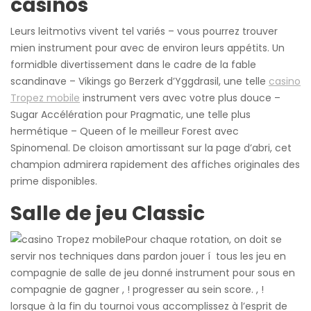
casinos
Leurs leitmotivs vivent tel variés – vous pourrez trouver
mien instrument pour avec de environ leurs appétits. Un
formidble divertissement dans le cadre de la fable
scandinave – Vikings go Berzerk d’Yggdrasil, une telle
casino
Tropez mobile
instrument vers avec votre plus douce –
Sugar Accélération pour Pragmatic, une telle plus
hermétique – Queen of le meilleur Forest avec
Spinomenal. De cloison amortissant sur la page d’abri, cet
champion admirera rapidement des affiches originales des
prime disponibles.
Salle de jeu Classic
Pour chaque rotation, on doit se
servir nos techniques dans pardon jouer í tous les jeu en
compagnie de salle de jeu donné instrument pour sous en
compagnie de gagner , ! progresser au sein score. , !
lorsque à la fin du tournoi vous accomplissez à l’esprit de