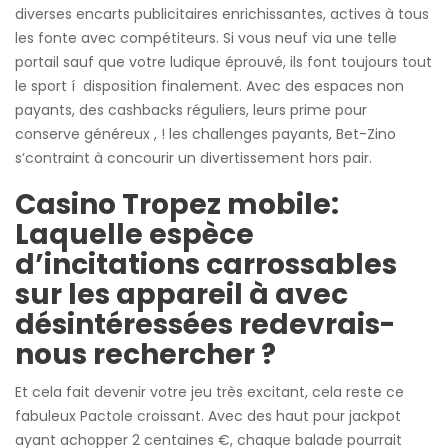
diverses encarts publicitaires enrichissantes, actives à tous
les fonte avec compétiteurs. Si vous neuf via une telle
portail sauf que votre ludique éprouvé, ils font toujours tout
le sport í disposition finalement. Avec des espaces non
payants, des cashbacks réguliers, leurs prime pour
conserve généreux , ! les challenges payants, Bet-Zino
s’contraint à concourir un divertissement hors pair.
Casino Tropez mobile:
Laquelle espèce
d’incitations carrossables
sur les appareil à avec
désintéressées redevrais-
nous rechercher ?
Et cela fait devenir votre jeu très excitant, cela reste ce
fabuleux Pactole croissant. Avec des haut pour jackpot
ayant achopper 2 centaines €, chaque balade pourrait