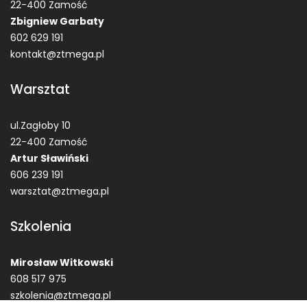
22-400 Zamość
Zbigniew Garbaty
602 629 191
kontakt@ztmega.pl
Warsztat
ul.Zagłoby 10
22-400 Zamość
Artur Sławiński
606 239 191
warsztat@ztmega.pl
Szkolenia
Mirosław Witkowski
608 517 975
szkolenia@ztmega.pl