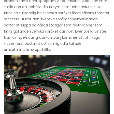
casinon samt bonusprogram vi recenserar, vilket kommer
ställa upp att behålla din tidrym samt dina resurser. Det
finns en fullkomlig bit svenska språket lirare såsom föredrar
att testa utstöt den svenska språket spelmarknaden,
därför at slippa do hårda stadgar sam restriktioner som
finns gällande svenska språket casinon. Eventuella vinster
från din spelsidas gratiskampanj kommer att bli riktiga
klöver först postumt att somlig odla kallade
omsättningskrav uppfyllts.