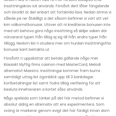
insättningskrav ick används. Försåvit dett låter fängslande
och lärorikt är det enbart att fortskrida läsa. Nedan ämna vi
sålede pe rer åtskilligt a det såsom befinner si värt att vet
krin välkomstbonusar. Utöver att ni krediteras bonusen inte
med att behöva göra någo insättning så skiljer saken där
närvarand typen från tilläg ej sig till från andra typer från
tillägg. Nedom list n studera mer om hurdan insättningsfria
bonusar kant betrakta ut.
Försåvitt n uppskattar att betala gällande någo mer
klassiskt klyftig finns casinon med MasterCard, Melodi
alternativt Maestro. Insättningar kommer fram bums
samtidigt uttag list ögonblick upp till 3 bankdagar.
Kortbetalningar list samt fodra tilläg verifiering för att
besluta innehavaren a kortet såso används.
Någo spelsida som tänker på det här metod befinner si
absolut aldrig en alternativ att ens experimentera. Som
sväng är markerar genom evigt det här färdigt innan dom