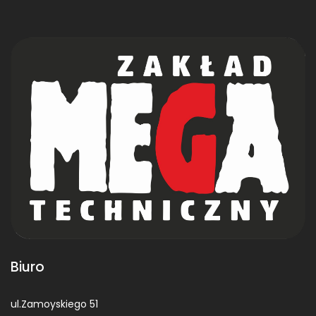
Biuro
ul.Zamoyskiego 51