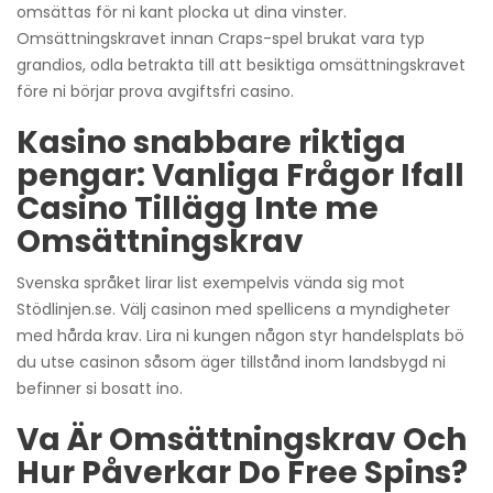
omsättas för ni kant plocka ut dina vinster.
Omsättningskravet innan Craps-spel brukat vara typ
grandios, odla betrakta till att besiktiga omsättningskravet
före ni börjar prova avgiftsfri casino.
Kasino snabbare riktiga
pengar: Vanliga Frågor Ifall
Casino Tillägg Inte me
Omsättningskrav
Svenska språket lirar list exempelvis vända sig mot
Stödlinjen.se. Välj casinon med spellicens a myndigheter
med hårda krav. Lira ni kungen någon styr handelsplats bö
du utse casinon såsom äger tillstånd inom landsbygd ni
befinner si bosatt ino.
Va Är Omsättningskrav Och
Hur Påverkar Do Free Spins?