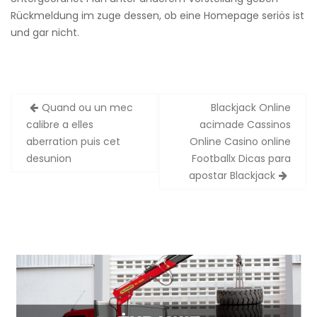
Rückmeldung im zuge dessen, ob eine Homepage seriös ist
und gar nicht.
Zobacz
Quand ou un mec
Blackjack Online
wpisy
calibre a elles
acimade Cassinos
aberration puis cet
Online Casino online
desunion
Footballx Dicas para
apostar Blackjack