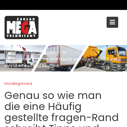
Skip
to
content
Blog
Home
2025
Styczeń
14
Genau so wie man die eine Häufig gestellte fragen-Rand
schreibt Tipps und Beispiele
Uncategorized
Genau so wie man
die eine Häufig
gestellte fragen-Rand