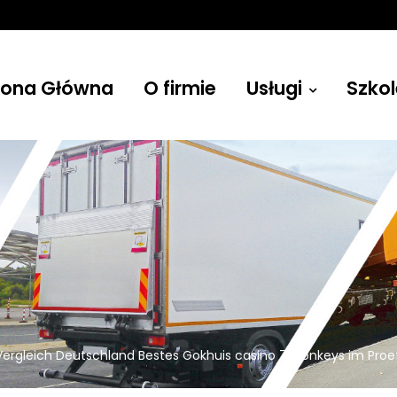
rona Główna
O firmie
Usługi
Szkol
Żurawie
 Vergleich Deutschland Bestes Gokhuis casino 7 Monkeys im Proe
Budowlane, leśne, przenośne i