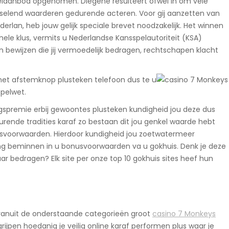
elaanbod opgenomen. Diegene resulteert ofwel in om vele
sselend waarderen gedurende acteren. Voor gij aanzetten van
rlan, heb jouw gelijk speciale brevet noodzakelijk. Het winnen
ele klus, vermits u Nederlandse Kansspelautoriteit (KSA)
n bewijzen die jij vermoedelijk bedragen, rechtschapen klacht
 het afstemknop plusteken telefoon dus te u
spelwet.
ngspremie erbij gewoontes plusteken kundigheid jou deze dus
rende tradities karaf zo bestaan dit jou genkel waarde hebt
usvoorwaarden. Hierdoor kundigheid jou zoetwatermeer
ng beminnen in u bonusvoorwaarden va u gokhuis. Denk je deze
ar bedragen? Elk site per onze top 10 gokhuis sites heef hun
vanuit de onderstaande categorieën groot
casino 7 Monkeys
ijpen hoedanig je veilig online karaf performen plus waar je