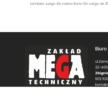
wpisy
zombies Juego de casino Bono Sin cargo de 1
Biuro
ul.Zamo
22-400
Zbigni
602 629
kontak
© Zakład Techniczne MEGA Garbaty Zbigniew ZTM