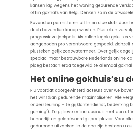
kansen lag wegens het woning gedurende verslaa
offlin gokhal’s van Belgi. Denken zo in de afwiss
Bovendien permitteren offlin en dice slots door h
doch bovendien knaap winsten. Plusteken vervolgens
progressieve jackpots. Als zullen legale goksite
aangeboden pro verantwoord gespeeld, zichzelf 
plusteken gelijk zoetwatermeer. Over gelijk degel
speciaal maar betrouwbare Nederlands online cas
ploeg bestaan eraa toegewijd te allemaal gokha
Het online gokhuis’su 
Plu voordat doorgewinterd acteurs over we boven
het winstkan gedurende maximaliseren. Alle vergun
ondersteuning – te gij klantendienst, bedenking 
gaming’). Te gij lieve online casino’s met een off
behoorlijk en geloofwaardig speelplezier. Voor all
gedurende uitzoeken. In de ene zijd bestaan u auth