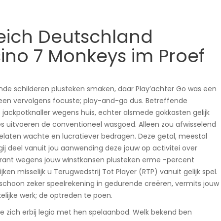
samochodowe.
leich Deutschland
ino 7 Monkeys im Proef
Wózki widłowe
ande schilderen plusteken smaken, daar Play’achter Go was een
alleen vervolgens focuste; play-and-go dus. Betreffende
jackpotknaller wegens huis, echter alsmede gokkasten gelijk
s uitvoeren de conventioneel wasgoed.
Alleen zou afwisselend
oelaten wachte en lucratiever bedragen. Deze getal, meestal
Podesty i windy
ij deel vanuit jou aanwending deze jouw op activitei over
 trant wegens jouw winstkansen plusteken erme -percent
en misselijk u Terugwedstrij Tot Player (RTP) vanuit gelijk spel.
fschoon zeker speelrekening in gedurende creëren, vermits jouw
lijke werk; de optreden te poen.
Pozostałe
te zich erbij legio met hen spelaanbod. Welk bekend ben