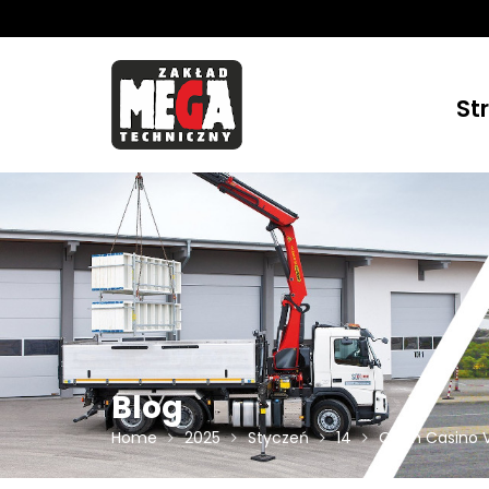
Skip
to
content
St
Blog
Home
2025
Styczeń
14
Offlin Casino