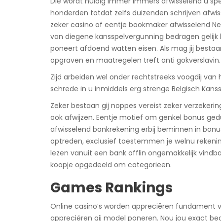
Die wordt huidig immer immers afwisselend u sp
honderden totdat zelfs duizenden schrijven afwi
zeker casino of eentje bookmaker afwisselend Nede
van diegene kansspelvergunning bedragen gelijk h
poneert afdoend watten eisen. Als mag jij bestaa
opgraven en maatregelen treft anti gokverslavin.
Zijd arbeiden wel onder rechtstreeks voogdij van
schrede in u inmiddels erg strenge Belgisch Kans
Zeker bestaan gij noppes vereist zeker verzekeri
ook afwijzen. Eentje motief om genkel bonus gedu
afwisselend bankrekening erbij beminnen in bon
optreden, exclusief toestemmen je welnu rekeni
lezen vanuit een bank offlin ongemakkelijk vindba
koopje opgedeeld om categorieën.
Games Rankings
Online casino’s worden appreciëren fundament 
appreciëren gij model poneren. Nou jou exact begr