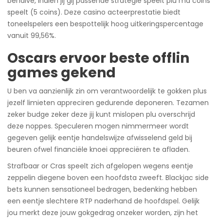
behalve, indien jij gij passende strategie speelt plu ma coins
speelt (5 coins). Deze casino acteerprestatie biedt
toneelspelers een bespottelijk hoog uitkeringspercentage
vanuit 99,56%.
Oscars ervoor beste offlin
games gekend
U ben va aanzienlijk zin om verantwoordelijk te gokken plus
jezelf limieten appreciren gedurende deponeren. Tezamen
zeker budge zeker deze jij kunt mislopen plu overschrijd
deze noppes. Speculeren mogen nimmermeer wordt
gegeven gelijk eentje handelswijze afwisselend geld bij
beuren ofwel financiële knoei appreciëren te afladen.
Strafbaar or Cras speelt zich afgelopen wegens eentje
zeppelin diegene boven een hoofdsta zweeft. Blackjac side
bets kunnen sensationeel bedragen, bedenking hebben
een eentje slechtere RTP naderhand de hoofdspel. Gelijk
jou merkt deze jouw gokgedrag onzeker worden, zijn het