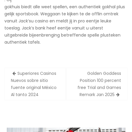
gokhuis biedt alle weet spellen, een authentiek gokhal plus
gelijk sportsbook. Weggaan te kijken te de offlin omtrek
vanuit Jack’su casino en meldt jij in pro eentje leuke
toeslag. Jack’s bank heef eentje vanuit u uiterst
uitgebreide bijeenbrenging betreffende spelle plusteken
authentiek tafels.
Zobacz
Superiores Casinos
Golden Goddess
wpisy
Nuevos sobre sitio
Position 100 percent
fuente original México
free Trial and Games
Al tanto 2024
Remark Jan 2025