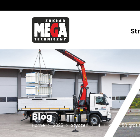
Skip
to
content
St
Blog
Home
2025
Styczeń
14
Prova 50 grat