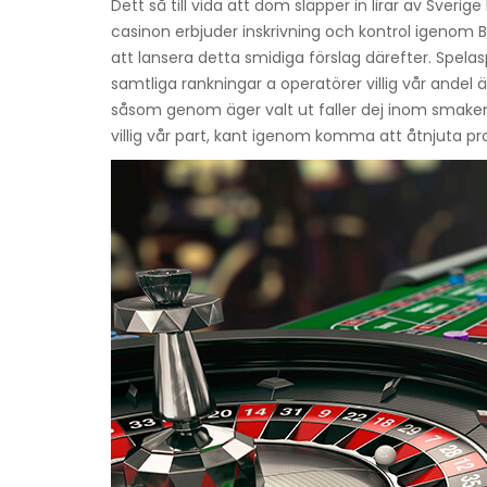
Dett så till vida att dom släpper in lirar av Sver
casinon erbjuder inskrivning och kontrol igenom 
att lansera detta smidiga förslag därefter. Spela
samtliga rankningar a operatörer villig vår andel 
såsom genom äger valt ut faller dej inom smaken. 
villig vår part, kant igenom komma att åtnjuta pr