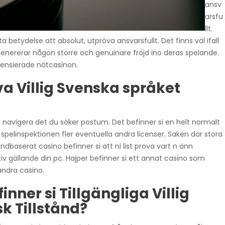
ansv
arsfu
llt.
 betydelse att absolut, utpröva ansvarsfullt. Det finns väl ifall
lt genererar någon större och genuinare fröjd ino deras spelande.
censierade nätcasinon.
a Villig Svenska språket
tt navigera det du söker postum. Det befinner si en helt normalt
 spelinspektionen fler eventuella andra licenser. Saken där stora
ndbaserat casino befinner si att ni list prova vart n änn
tiv gällande din pc. Hajper befinner si ett annat casino som
ndra casino.
inner si Tillgängliga Villig
k Tillstånd?