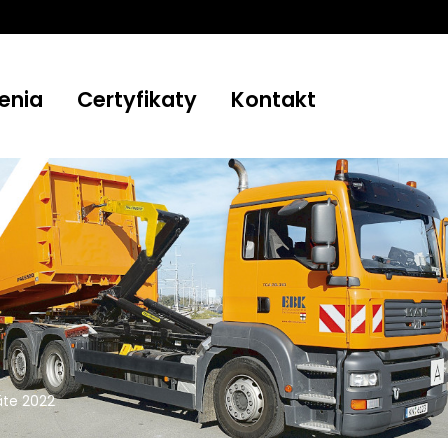
enia
Certyfikaty
Kontakt
äte 2022