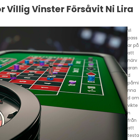
Villig Vinster Försåvit Ni Lira
Vi
pass
ar på
att
närv
aran
d
påmi
nna
d om
vikte
n
från
att
testa