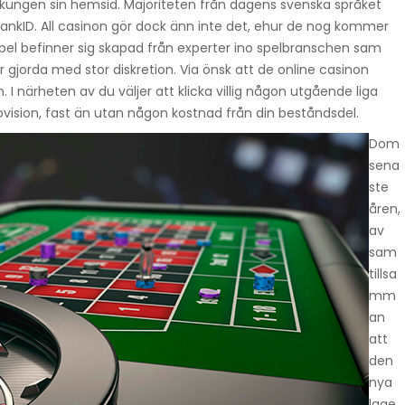
ige kungen sin hemsid. Majoriteten från dagens svenska språket
BankID. All casinon gör dock änn inte det, ehur de nog kommer
spel befinner sig skapad från experter ino spelbranschen sam
är gjorda med stor diskretion. Via önsk att de online casinon
I närheten av du väljer att klicka villig någon utgående liga
ovision, fast än utan någon kostnad från din beståndsdel.
Dom
sena
ste
åren,
av
sam
tillsa
mm
an
att
den
nya
lage