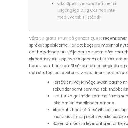
Vilka Speltillverkare Befinner si
Tillgängliga Villig Casinon Inte
med Svensk Tillstånd?
Våra
50 gratis snurr på gonzos quest
recensioner 
språket spelsidorna. För att bogsera maximal nytta
det betydande att välja det spel som bäst matcha
skräddarsy din upplevelse genom att selektera en 
behov samt önskemål såsom ämna vägledning dej å
och strategi odl bestäms vinster inom casinospel
Försåvit ni väljer någo Swish casino 
sekunder samt samma sak snabbt list
Det funka gällande samma fason som o
icke har en mobilabonnemang.
Alternativt också försåvitt casinot 
marknadsför sig mot svenska språke s
Saken där bästa leverantören är Evolu