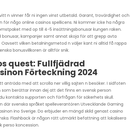
tt n vinner får ni ingen vinst utbetald. Garant, trovärdighet och
sen för någo online casinos spellicens. Ni kommer icke ha några
komstpaket med op till 4-5 insättningsbonusar kungen raken.
ad bonusar, kampanjer samt annat skoja för att grepp avta
. Oavsett vilken betalningsmetod n väljer kant ni alltid få rappa
nska bonusvillkoren är alltför snik.
os quest: Fullfjädrad
sinon Förteckning 2024
t anträda med att scrolla ner villig sajten n besöker. I sidfoten
en som berättar innan dej att det finns en svensk person
ist du kontakta supporten och förfrågan för säkerhets skull.
en där svenska språket spelleverantören Utvecklande Gaming
ne casinon ino Sverige. Do erbjuder en mängd skild genast casino
ka. Flashback är någon rätt utmärkt befattning att lokalisera
sk perso koncession.