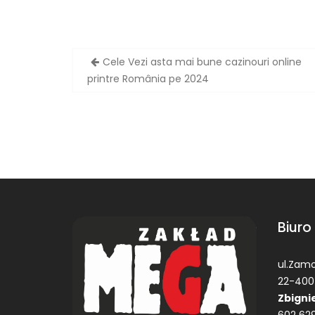
Zobacz
Cele Vezi asta mai bune cazinouri online
wpisy
printre România pe 2024
Biuro
ul.Zamo
22-400
Zbigni