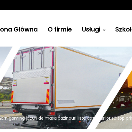
rona Główna
O firmie
Usługi
Szkol
Żurawie
orn gaming jocuri de masă cazinouri lista cazinourilor să top pr
Budowlane, leśne, przenośne i