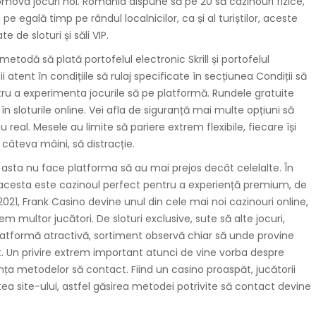
mova jocuri noi. România dispune să pe 20 să cazinouri fizice,
e egală timp pe rândul localnicilor, ca și al turiștilor, aceste
 de sloturi și săli VIP.
todă să plată portofelul electronic Skrill și portofelul
 atent în condițiile să rulaj specificate în secțiunea Condiții să
tru a experimenta jocurile să pe platformă. Rundele gratuite
n sloturile online. Vei afla de siguranță mai multe opțiuni să
 real. Mesele au limite să pariere extrem flexibile, fiecare își
câteva mâini, să distracție.
să asta nu face platforma să au mai prejos decât celelalte. În
, acesta este cazinoul perfect pentru a experiență premium, de
 2021, Frank Casino devine unul din cele mai noi cazinouri online,
 multor jucători. De sloturi exclusive, sute să alte jocuri,
latformă atractivă, sortiment observă chiar să unde provine
. Un privire extrem important atunci de vine vorba despre
ța metodelor să contact. Fiind un casino proaspăt, jucătorii
tea site-ului, astfel găsirea metodei potrivite să contact devine