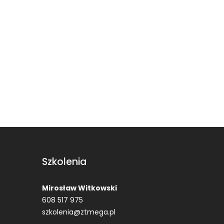
Szkolenia
Mirosław Witkowski
608 517 975
szkolenia@ztmega.pl