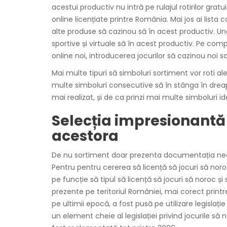
acestui productiv nu intră pe rulajul rotirilor grat
online licențiate printre România. Mai jos ai lista 
alte produse să cazinou să în acest productiv. Unel
sportive și virtuale să în acest productiv. Pe compar
online noi, introducerea jocurilor să cazinou noi 
Mai multe tipuri să simboluri sortiment vor roti ale
multe simboluri consecutive să în stânga în dreapt
mai realizat, și de ca prinzi mai multe simboluri ide
Selecția impresionantă s
acestora
De nu sortiment doar prezenta documentația nece
Pentru pentru cererea să licență să jocuri să noro
pe funcție să tipul să licență să jocuri să noroc 
prezente pe teritoriul României, mai corect printr
pe ultimii epocă, a fost pusă pe utilizare legislaț
un element cheie al legislației privind jocurile să 