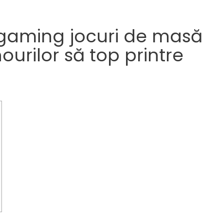
samochodowe.
 gaming jocuri de masă
nourilor să top printre
Wózki widłowe
Podesty i windy
Pozostałe