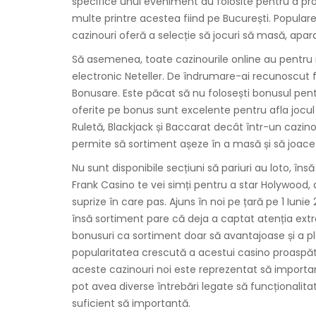
specifice unui eveniment au folosite pentru a pro
multe printre acestea fiind pe București. Populare p
cazinouri oferă a selecție să jocuri să masă, aparate
Să asemenea, toate cazinourile online au pentru me
electronic Neteller. De îndrumare-ai recunoscut fii
Bonusare. Este păcat să nu folosești bonusul pen
oferite pe bonus sunt excelente pentru afla jocul î
Ruletă, Blackjack și Baccarat decât într-un cazinou
permite să sortiment așeze în a masă și să joace 
Nu sunt disponibile secțiuni să pariuri au loto, în
Frank Casino te vei simți pentru a star Holywood
suprize în care pas. Ajuns în noi pe țară pe 1 Iunie
însă sortiment pare că deja a captat atenția extrem
bonusuri ca sortiment doar să avantajoase și a p
popularitatea crescută a acestui casino proaspăt
aceste cazinouri noi este reprezentat să importan
pot avea diverse întrebări legate să funcționalita
suficient să importantă.