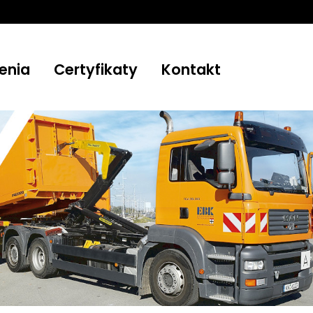
enia
Certyfikaty
Kontakt