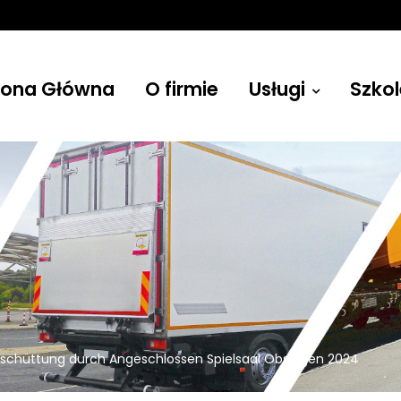
rona Główna
O firmie
Usługi
Szkol
Żurawie
sschüttung durch Angeschlossen Spielsaal Obsiegen 2024
Budowlane, leśne, przenośne i