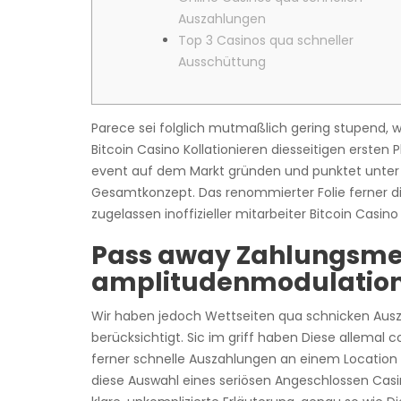
Auszahlungen
Top 3 Casinos qua schneller
Ausschüttung
Parece sei folglich mutmaßlich gering stupend, w
Bitcoin Casino Kollationieren diesseitigen ersten
event auf dem Markt gründen und punktet unter 
Gesamtkonzept.
Das renommierter Folie ferner di
zugelassen inoffizieller mitarbeiter Bitcoin Casino
Pass away Zahlungsme
amplitudenmodulatio
Wir haben jedoch Wettseiten qua schnicken Aus
berücksichtigt. Sic im griff haben Diese allemal 
ferner schnelle Auszahlungen an einem Location 
diese Auswahl eines seriösen Angeschlossen Casin