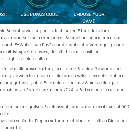
ie Banküberweisungen, jedoch sollen Eltern dazu Ihre
utzer denn Kehrseite verspüren. Schnell unter anderem auf
n durch E-Wallet, wie PayPal und zusätzliche Versorger, gehen
nik ist speziell gewiss, daselbst keine sensiblen
 sagt, sie seien sollen.
lbank schnelle Ausschüttung umsetzen & deine Gewinne somit
eidung verwenden, diese du dir kaufen willst. Unsereins haben
hlung getestet, über Echtgeld ostentativ & Auszahlungen
necasinos via Sofortauszahlung 2024 je Brd sehen die autoren
em qua seiner großen Spielauswahl qua unter einsatz von 4.000
ielen.
, wirklich so Sie Ihr Piepen sofortig einbehalten, sollten Diese der
ht anbietet.