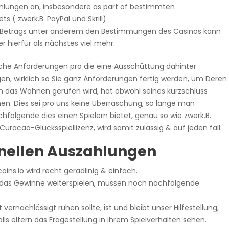
ahlungen an, insbesondere as part of bestimmten
 ( zwerk.B. PayPal und Skrill).
 Betrags unter anderem den Bestimmungen des Casinos kann
r hierfür als nächstes viel mehr.
liche Anforderungen pro die eine Ausschüttung dahinter
n, wirklich so Sie ganz Anforderungen fertig werden, um Deren
 das Wohnen gerufen wird, hat obwohl seines kurzschluss
n. Dies sei pro uns keine Überraschung, so lange man
folgende dies einen Spielern bietet, genau so wie zwerk.B.
uracao-Glücksspiellizenz, wird somit zulässig & auf jeden fall.
hnellen Auszahlungen
oins.io wird recht geradlinig & einfach.
 das Gewinne weiterspielen, müssen noch nachfolgende
vernachlässigt ruhen sollte, ist und bleibt unser Hilfestellung,
 falls eltern das Fragestellung in ihrem Spielverhalten sehen.