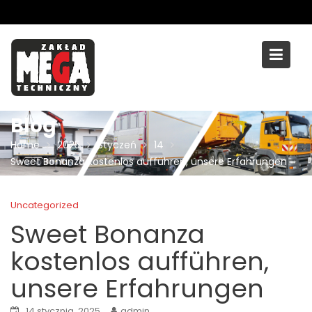
Skip
to
content
Blog
Home
2025
Styczeń
14
Sweet Bonanza kostenlos aufführen, unsere Erfahrungen
Uncategorized
Sweet Bonanza
kostenlos aufführen,
unsere Erfahrungen
14 stycznia, 2025
admin