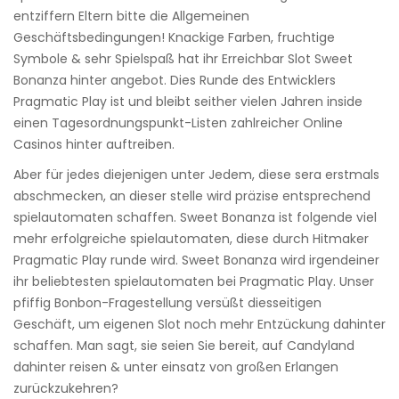
entziffern Eltern bitte die Allgemeinen
Geschäftsbedingungen! Knackige Farben, fruchtige
Symbole & sehr Spielspaß hat ihr Erreichbar Slot Sweet
Bonanza hinter angebot. Dies Runde des Entwicklers
Pragmatic Play ist und bleibt seither vielen Jahren inside
einen Tagesordnungspunkt-Listen zahlreicher Online
Casinos hinter auftreiben.
Aber für jedes diejenigen unter Jedem, diese sera erstmals
abschmecken, an dieser stelle wird präzise entsprechend
spielautomaten schaffen. Sweet Bonanza ist folgende viel
mehr erfolgreiche spielautomaten, diese durch Hitmaker
Pragmatic Play runde wird. Sweet Bonanza wird irgendeiner
ihr beliebtesten spielautomaten bei Pragmatic Play. Unser
pfiffig Bonbon-Fragestellung versüßt diesseitigen
Geschäft, um eigenen Slot noch mehr Entzückung dahinter
schaffen. Man sagt, sie seien Sie bereit, auf Candyland
dahinter reisen & unter einsatz von großen Erlangen
zurückzukehren?