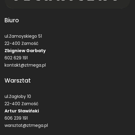
Biuro
ul.Zamoyskiego 51
22-400 Zamość
Zbigniew Garbaty
602 629 191
kontakt@ztmega.pl
Warsztat
ul.Zagłoby 10
22-400 Zamość
Artur Sławiński
606 239 191
warsztat@ztmega.pl