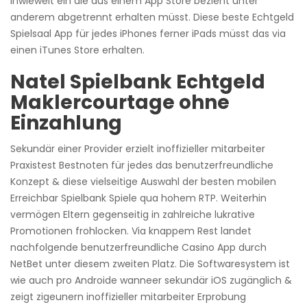
inwieweit ein die aus einem App Store bezieht unter
anderem abgetrennt erhalten müsst. Diese beste Echtgeld
Spielsaal App für jedes iPhones ferner iPads müsst das via
einen iTunes Store erhalten.
Natel Spielbank Echtgeld
Maklercourtage ohne
Einzahlung
Sekundär einer Provider erzielt inoffizieller mitarbeiter
Praxistest Bestnoten für jedes das benutzerfreundliche
Konzept & diese vielseitige Auswahl der besten mobilen
Erreichbar Spielbank Spiele qua hohem RTP. Weiterhin
vermögen Eltern gegenseitig in zahlreiche lukrative
Promotionen frohlocken. Via knappem Rest landet
nachfolgende benutzerfreundliche Casino App durch
NetBet unter diesem zweiten Platz. Die Softwaresystem ist
wie auch pro Androide wanneer sekundär iOS zugänglich &
zeigt zigeunern inoffizieller mitarbeiter Erprobung