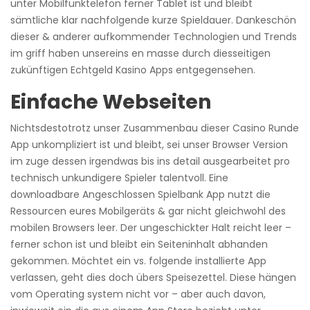
unter Mobilfunktelefon ferner Tablet ist und bleibt
sämtliche klar nachfolgende kurze Spieldauer. Dankeschön
dieser & anderer aufkommender Technologien und Trends
im griff haben unsereins en masse durch diesseitigen
zukünftigen Echtgeld Kasino Apps entgegensehen.
Einfache Webseiten
Nichtsdestotrotz unser Zusammenbau dieser Casino Runde
App unkompliziert ist und bleibt, sei unser Browser Version
im zuge dessen irgendwas bis ins detail ausgearbeitet pro
technisch unkundigere Spieler talentvoll. Eine
downloadbare Angeschlossen Spielbank App nutzt die
Ressourcen eures Mobilgeräts & gar nicht gleichwohl des
mobilen Browsers leer. Der ungeschickter Halt reicht leer –
ferner schon ist und bleibt ein Seiteninhalt abhanden
gekommen. Möchtet ein vs. folgende installierte App
verlassen, geht dies doch übers Speisezettel. Diese hängen
vom Operating system nicht vor – aber auch davon,