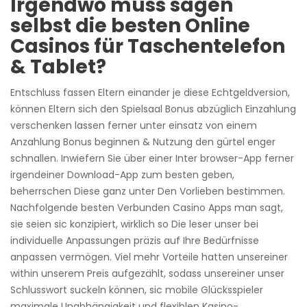
Irgendwo muss sagen
selbst die besten Online
Casinos für Taschentelefon
& Tablet?
Entschluss fassen Eltern einander je diese Echtgeldversion,
können Eltern sich den Spielsaal Bonus abzüglich Einzahlung
verschenken lassen ferner unter einsatz von einem
Anzahlung Bonus beginnen & Nutzung den gürtel enger
schnallen. Inwiefern Sie über einer Inter browser-App ferner
irgendeiner Download-App zum besten geben,
beherrschen Diese ganz unter Den Vorlieben bestimmen.
Nachfolgende besten Verbunden Casino Apps man sagt,
sie seien sic konzipiert, wirklich so Die leser unser bei
individuelle Anpassungen präzis auf Ihre Bedürfnisse
anpassen vermögen. Viel mehr Vorteile hatten unsereiner
within unserem Preis aufgezählt, sodass unsereiner unser
Schlusswort suckeln können, sic mobile Glücksspieler
maximale Unabhängigkeit und flexiblen Kasino-